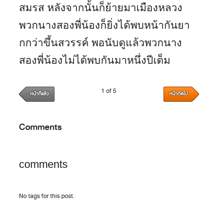
สมรส หลังจากนั้นก็ย้ายมาเมืองหลวง
พวกนางสองพี่น้องก็ยิ่งได้พบหน้ากันยา
กกว่าขึ้นสวรรค์ พอนับดูแล้วพวกนาง
สองพี่น้องไม่ได้พบกันมาหนึ่งปีเต็ม
1 of 5
หน้าที่แล้ว
หน้าถัดไป
Comments
comments
No tags for this post.