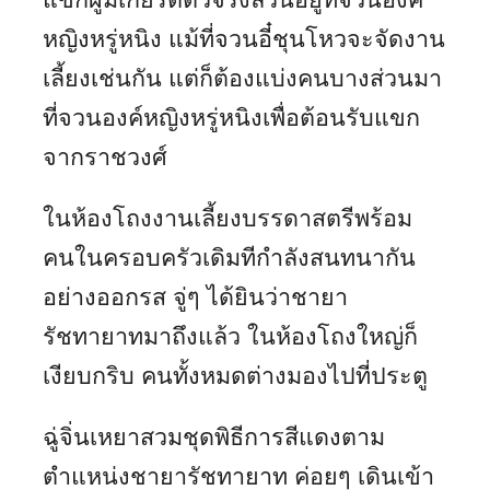
หญิงหรู่หนิง แม้ที่จวนอี๋ชุนโหวจะจัดงาน
เลี้ยงเช่นกัน แต่ก็ต้องแบ่งคนบางส่วนมา
ที่จวนองค์หญิงหรู่หนิงเพื่อต้อนรับแขก
จากราชวงศ์
ในห้องโถงงานเลี้ยงบรรดาสตรีพร้อม
คนในครอบครัวเดิมทีกำลังสนทนากัน
อย่างออกรส จู่ๆ ได้ยินว่าชายา
รัชทายาทมาถึงแล้ว ในห้องโถงใหญ่ก็
เงียบกริบ คนทั้งหมดต่างมองไปที่ประตู
ฉู่จิ่นเหยาสวมชุดพิธีการสีแดงตาม
ตำแหน่งชายารัชทายาท ค่อยๆ เดินเข้า