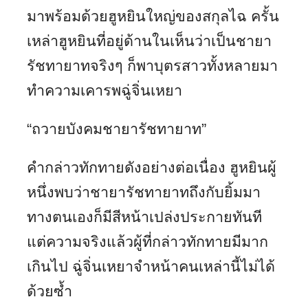
มาพร้อมด้วยฮูหยินใหญ่ของสกุลไฉ ครั้น
เหล่าฮูหยินที่อยู่ด้านในเห็นว่าเป็นชายา
รัชทายาทจริงๆ ก็พาบุตรสาวทั้งหลายมา
ทำความเคารพฉู่จิ่นเหยา
“ถวายบังคมชายารัชทายาท”
คำกล่าวทักทายดังอย่างต่อเนื่อง ฮูหยินผู้
หนึ่งพบว่าชายารัชทายาทถึงกับยิ้มมา
ทางตนเองก็มีสีหน้าเปล่งประกายทันที
แต่ความจริงแล้วผู้ที่กล่าวทักทายมีมาก
เกินไป ฉู่จิ่นเหยาจำหน้าคนเหล่านี้ไม่ได้
ด้วยซ้ำ