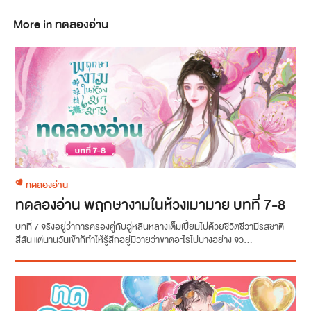
More in ทดลองอ่าน
ทดลองอ่าน
ทดลองอ่าน พฤกษางามในห้วงเมามาย บทที่ 7-8
บทที่ 7 จริงอยู่ว่าการครองคู่กับฉู่หลินหลางเต็มเปี่ยมไปด้วยชีวิตชีวามีรสชาติ
สีสัน แต่นานวันเข้าก็ทำให้รู้สึกอยู่มิวายว่าขาดอะไรไปบางอย่าง จว...