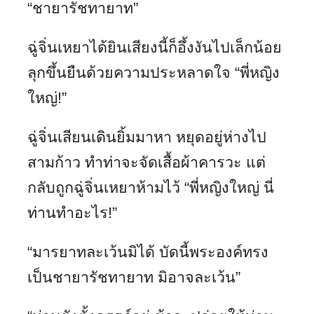
“ชายารัชทายาท”
ฉู่จิ่นเหยาได้ยินเสียงนี้ก็อึ้งงันไปเล็กน้อย
ลุกขึ้นยืนด้วยความประหลาดใจ “พี่หญิง
ใหญ่!”
ฉู่จิ่นเสียนเดินยิ้มมาหา หยุดอยู่ห่างไป
สามก้าว ทำท่าจะจัดเสื้อผ้าคารวะ แต่
กลับถูกฉู่จิ่นเหยาห้ามไว้ “พี่หญิงใหญ่ นี่
ท่านทำอะไร!”
“มารยาทละเว้นมิได้ บัดนี้พระองค์ทรง
เป็นชายารัชทายาท มิอาจละเว้น”