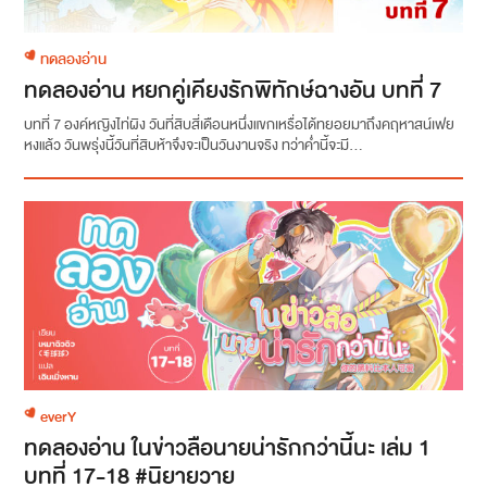
ทดลองอ่าน
ทดลองอ่าน หยกคู่เคียงรักพิทักษ์ฉางอัน บทที่ 7
บทที่ 7 องค์หญิงไท่ผิง วันที่สิบสี่เดือนหนึ่งแขกเหรื่อได้ทยอยมาถึงคฤหาสน์เฟย
หงแล้ว วันพรุ่งนี้วันที่สิบห้าจึงจะเป็นวันงานจริง ทว่าค่ำนี้จะมี...
everY
ทดลองอ่าน ในข่าวลือนายน่ารักกว่านี้นะ เล่ม 1
บทที่ 17-18 #นิยายวาย