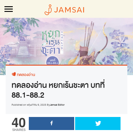
ทดลองอ่าน
ทดลองอ่าน หยกเร้นชะตา บทที่
88.1-88.2
Published on
พฤษภาคม 9, 2025
By
Jamsai Editor
40
SHARES