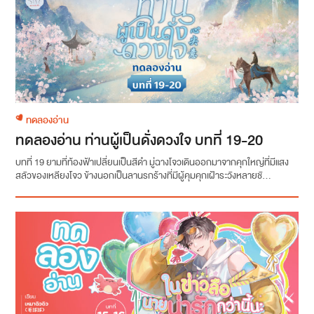
ทดลองอ่าน
ทดลองอ่าน ท่านผู้เป็นดั่งดวงใจ บทที่ 19-20
บทที่ 19 ยามที่ท้องฟ้าเปลี่ยนเป็นสีดำ มู่ฉางโจวเดินออกมาจากคุกใหญ่ที่มีแสง
สลัวของเหลียงโจว ข้างนอกเป็นลานรกร้างที่มีผู้คุมคุกเฝ้าระวังหลายชั...