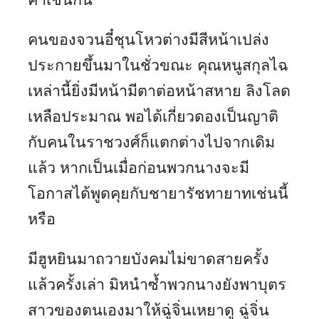
คนของจวนอี๋ชุนโหวต่างมีสีหน้าเปล่ง
ประกายขึ้นมาในชั่วขณะ คุณหนูสกุลไฉ
เหล่านี้ยิ่งมีหน้ามีตาต่อหน้าสหาย ลิงโลด
เหลือประมาณ พอได้เกี่ยวดองเป็นญาติ
กับคนในราชวงศ์ก็แตกต่างไปจากเดิม
แล้ว หากเป็นเมื่อก่อนพวกนางจะมี
โอกาสได้พูดคุยกับชายารัชทายาทเช่นนี้
หรือ
มีฮูหยินมาถวายบังคมไม่ขาดสายครั้ง
แล้วครั้งเล่า มิหนำซ้ำพวกนางยังพาบุตร
สาวของตนเองมาให้ฉู่จิ่นเหยาดู ฉู่จิ่น