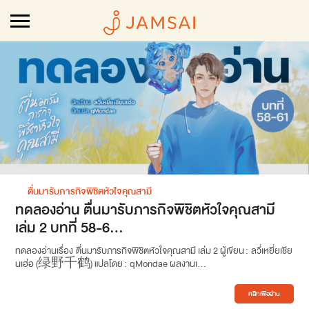
ตื่นมารับภารกิจพิชิตหัวใจคุณสามี
ทดลองอ่าน ตื่นมารับภารกิจพิชิตหัวใจคุณสามี
เล่ม 2 บทที่ 58-6...
ทดลองอ่านเรื่อง ตื่นมารับภารกิจพิชิตหัวใจคุณสามี เล่ม 2 ผู้เขียน : ลวี่เหยี่ยเชีย
นเฮ่อ (绿野千鹤) แปลโดย : qMondae ผลงานเ...
คลิกเพื่ออ่าน