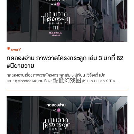
everY
ทดลองอ่าน ภาพวาดโครงกระดูก เล่ม 3 บทที่ 62
#นิยายวาย
ทดลองอ่าน เรื่อง ภาพวาดโครงกระดูก เล่ม 3 ผู้เขียน : ซีจื่อซวี่ แปล
โดย : qMondae ผลงานเรื่อง : 骷髅幻戏图 (Ku Lou Huan Xi Tu) ...