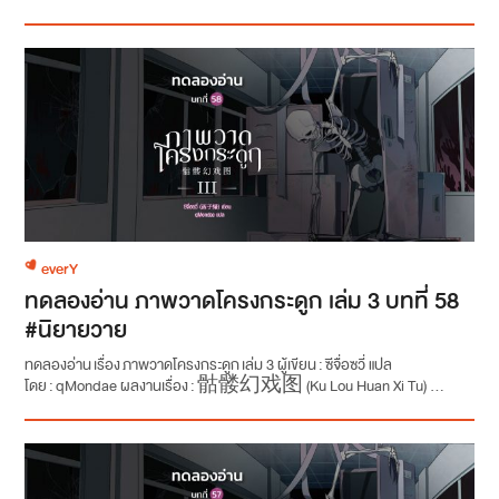
everY
ทดลองอ่าน ภาพวาดโครงกระดูก เล่ม 3 บทที่ 58
#นิยายวาย
ทดลองอ่าน เรื่อง ภาพวาดโครงกระดูก เล่ม 3 ผู้เขียน : ซีจื่อซวี่ แปล
โดย : qMondae ผลงานเรื่อง : 骷髅幻戏图 (Ku Lou Huan Xi Tu) ...