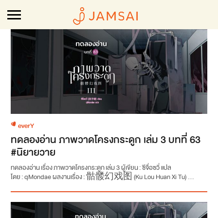
everY
ทดลองอ่าน ภาพวาดโครงกระดูก เล่ม 3 บทที่ 63
#นิยายวาย
ทดลองอ่าน เรื่อง ภาพวาดโครงกระดูก เล่ม 3 ผู้เขียน : ซีจื่อซวี่ แปล
โดย : qMondae ผลงานเรื่อง : 骷髅幻戏图 (Ku Lou Huan Xi Tu) ...