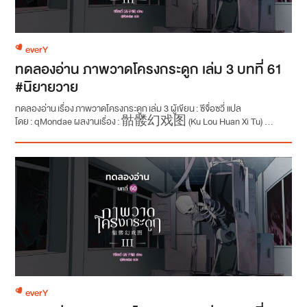
everY
ทดลองอ่าน ภาพวาดโครงกระดูก เล่ม 3 บทที่ 61
#นิยายวาย
ทดลองอ่าน เรื่อง ภาพวาดโครงกระดูก เล่ม 3 ผู้เขียน : ซีจื่อซวี่ แปล
โดย : qMondae ผลงานเรื่อง : 骷髅幻戏图 (Ku Lou Huan Xi Tu) ...
everY