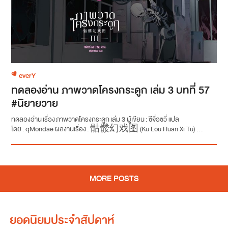
everY
ทดลองอ่าน ภาพวาดโครงกระดูก เล่ม 3 บทที่ 57
#นิยายวาย
ทดลองอ่าน เรื่อง ภาพวาดโครงกระดูก เล่ม 3 ผู้เขียน : ซีจื่อซวี่ แปล
โดย : qMondae ผลงานเรื่อง : 骷髅幻戏图 (Ku Lou Huan Xi Tu) ...
MORE POSTS
ยอดนิยมประจำสัปดาห์