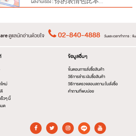
ผลงานเรื่อง : 你的表情包比本...
02-840-4888
are
ดูแลนักอ่านด้วยใจ
วันและเวลาทำการ : จันท
์
ข้อมูลอื่นๆ
อ
ขั้นตอนการสั่งซื้อสินค้า
วิธีการชำระเงินซื้อสินค้า
กใหม่
วิธีการตรวจสอบสถานะใบสั่งซื้อ
ดี
คำถามที่พบบ่อย
ร็วๆ นี้
งหมด