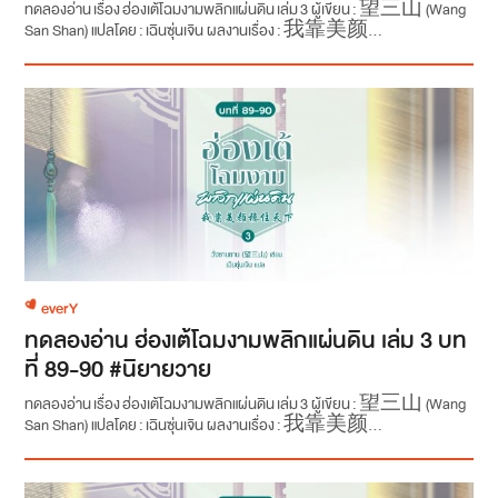
ทดลองอ่าน เรื่อง ฮ่องเต้โฉมงามพลิกแผ่นดิน เล่ม 3 ผู้เขียน : 望三山 (Wang
San Shan) แปลโดย : เฉินซุ่นเจิน ผลงานเรื่อง : 我靠美颜...
everY
ทดลองอ่าน ฮ่องเต้โฉมงามพลิกแผ่นดิน เล่ม 3 บท
ที่ 89-90 #นิยายวาย
ทดลองอ่าน เรื่อง ฮ่องเต้โฉมงามพลิกแผ่นดิน เล่ม 3 ผู้เขียน : 望三山 (Wang
San Shan) แปลโดย : เฉินซุ่นเจิน ผลงานเรื่อง : 我靠美颜...