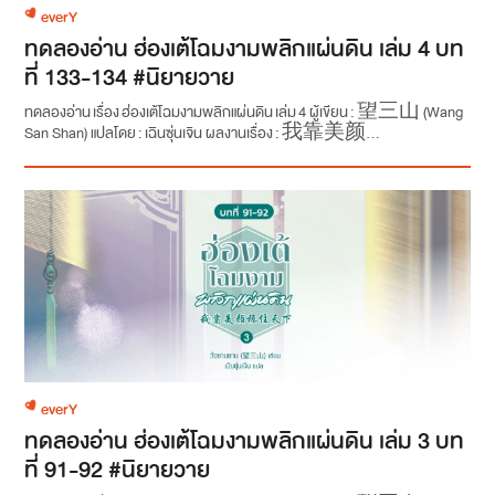
everY
ทดลองอ่าน ฮ่องเต้โฉมงามพลิกแผ่นดิน เล่ม 4 บท
ที่ 133-134 #นิยายวาย
ทดลองอ่าน เรื่อง ฮ่องเต้โฉมงามพลิกแผ่นดิน เล่ม 4 ผู้เขียน : 望三山 (Wang
San Shan) แปลโดย : เฉินซุ่นเจิน ผลงานเรื่อง : 我靠美颜...
everY
ทดลองอ่าน ฮ่องเต้โฉมงามพลิกแผ่นดิน เล่ม 3 บท
ที่ 91-92 #นิยายวาย