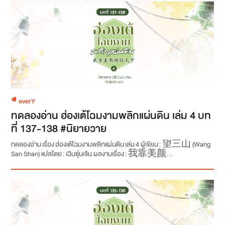
everY
ทดลองอ่าน ฮ่องเต้โฉมงามพลิกแผ่นดิน เล่ม 4 บท
ที่ 137-138 #นิยายวาย
ทดลองอ่าน เรื่อง ฮ่องเต้โฉมงามพลิกแผ่นดิน เล่ม 4 ผู้เขียน : 望三山 (Wang
San Shan) แปลโดย : เฉินซุ่นเจิน ผลงานเรื่อง : 我靠美颜...