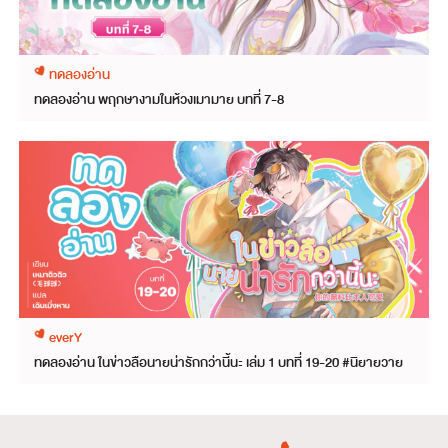
ทดลองอ่าน
ทดลองอ่าน พฤกษางามในห้วงเมามาย บทที่ 7-8
everY
ทดลองอ่าน ในข่าวลือนายน่ารักกว่านี้นะ เล่ม 1 บทที่ 19-20 #นิยายวาย