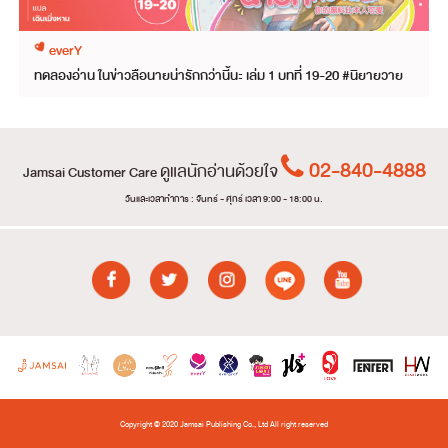
everY
ทดลองอ่าน ในข่าวลือนายน่ารักกว่านี้นะ เล่ม 1 บทที่ 19-20 #นิยายวาย
02-840-4888
ดูแลนักอ่านด้วยใจ
Jamsai Customer Care
วันและเวลาทำการ : จันทร์ - ศุกร์ เวลา 9:00 - 18:00 น.
Copyright © 2020 Jamsai Publishing Co., Ltd All right reserved