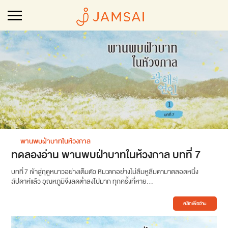
พานพบฝ่าบาทในห้วงกาล
ทดลองอ่าน พานพบฝ่าบาทในห้วงกาล บทที่ 7
บทที่ 7 เข้าสู่ฤดูหนาวอย่างเต็มตัว หิมะตกอย่างไม่ลืมหูลืมตามาตลอดหนึ่ง
สัปดาห์แล้ว อุณหภูมิจึงลดต่ำลงไปมาก ทุกครั้งที่หาย...
คลิกเพื่ออ่าน