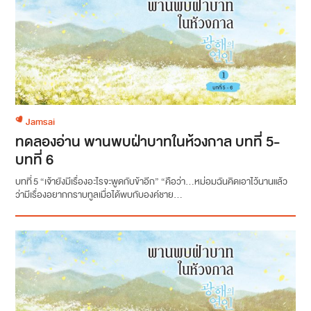
Jamsai
ทดลองอ่าน พานพบฝ่าบาทในห้วงกาล บทที่ 5-
บทที่ 6
บทที่ 5 “เจ้ายังมีเรื่องอะไรจะพูดกับข้าอีก” “คือว่า...หม่อมฉันคิดเอาไว้นานแล้ว
ว่ามีเรื่องอยากกราบทูลเมื่อได้พบกับองค์ชาย...