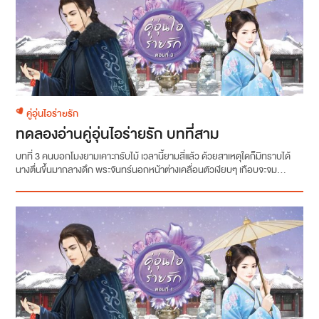
คู่อุ่นไอร่ายรัก
ทดลองอ่านคู่อุ่นไอร่ายรัก บทที่สาม
บทที่ 3 คนบอกโมงยามเคาะกรับไม้ เวลานี้ยามสี่แล้ว ด้วยสาเหตุใดก็มิทราบได้
นางตื่นขึ้นมากลางดึก พระจันทร์นอกหน้าต่างเคลื่อนตัวเงียบๆ เกือบจะจม...