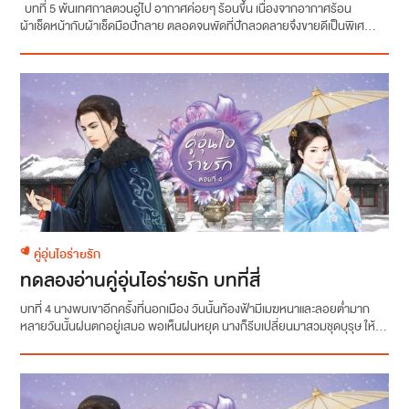
บทที่ 5 พ้นเทศกาลตวนอู่ไป อากาศค่อยๆ ร้อนขึ้น เนื่องจากอากาศร้อน
ผ้าเช็ดหน้ากับผ้าเช็ดมือปักลาย ตลอดจนพัดที่ปักลวดลายจึงขายดีเป็นพิเศ...
คู่อุ่นไอร่ายรัก
ทดลองอ่านคู่อุ่นไอร่ายรัก บทที่สี่
บทที่ 4 นางพบเขาอีกครั้งที่นอกเมือง วันนั้นท้องฟ้ามีเมฆหนาและลอยต่ำมาก
หลายวันนั้นฝนตกอยู่เสมอ พอเห็นฝนหยุด นางก็รีบเปลี่ยนมาสวมชุดบุรุษ ให้...