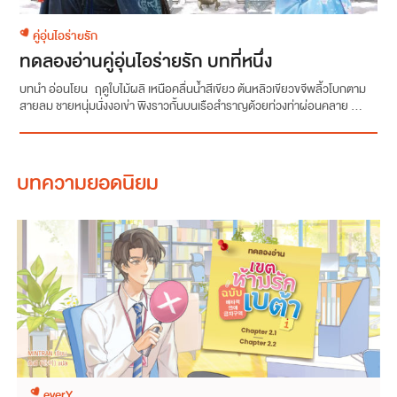
คู่อุ่นไอร่ายรัก
ทดลองอ่านคู่อุ่นไอร่ายรัก บทที่หนึ่ง
บทนำ อ่อนโยน ฤดูใบไม้ผลิ เหนือคลื่นน้ำสีเขียว ต้นหลิวเขียวขจีพลิ้วโบกตาม
สายลม ชายหนุ่มนั่งงอเข่า พิงราวกั้นบนเรือสำราญด้วยท่วงท่าผ่อนคลาย ...
บทความยอดนิยม
everY