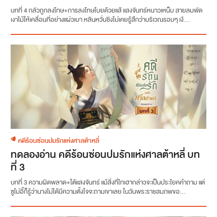
บทที่ 4 กลัวถูกลงโทษ+การลงโทษโบยด้วยแส้ แสงจันทร์หนาวเหน็บ สายลมพัด
เงาไม้ให้เคลื่อนที่อย่างแผ่วเบา หลินหวั่นชิงไม่เคยรู้สึกว่าบริเวณรอบๆ เงี...
คดีร้อนซ่อนปมรักแห่งศาลต้าหลี่
ทดลองอ่าน คดีร้อนซ่อนปมรักแห่งศาลต้าหลี่ บท
ที่ 3
บทที่ 3 ความผิดพลาด+ใต้แสงจันทร์ แม้สิ่งที่ไทเฮากล่าวจะเป็นประโยคคำถาม แต่
ซูโม่อี้ก็รู้ว่านางไม่ได้มีความตั้งใจจะถามเขาเลย ในวันพระราชสมภพขอ...