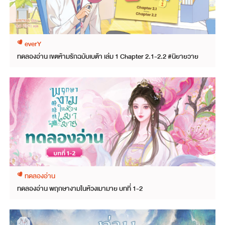
everY
ทดลองอ่าน เขตห้ามรักฉบับเบต้า เล่ม 1 Chapter 2.1-2.2 #นิยายวาย
ทดลองอ่าน
ทดลองอ่าน พฤกษางามในห้วงเมามาย บทที่ 1-2