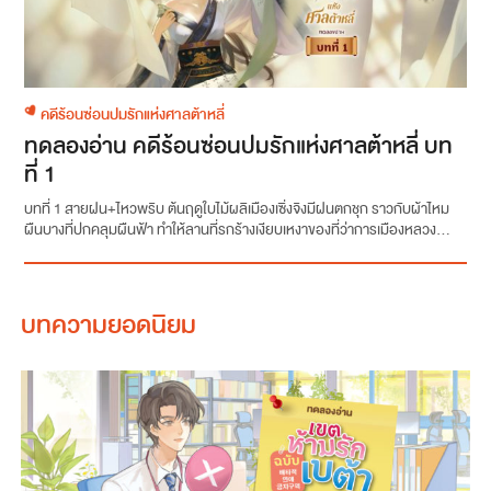
คดีร้อนซ่อนปมรักแห่งศาลต้าหลี่
ทดลองอ่าน คดีร้อนซ่อนปมรักแห่งศาลต้าหลี่ บท
ที่ 1
บทที่ 1 สายฝน+ไหวพริบ ต้นฤดูใบไม้ผลิเมืองเซิ่งจิงมีฝนตกชุก ราวกับผ้าไหม
ผืนบางที่ปกคลุมผืนฟ้า ทำให้ลานที่รกร้างเงียบเหงาของที่ว่าการเมืองหลวง...
บทความยอดนิยม