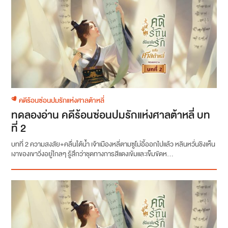
คดีร้อนซ่อนปมรักแห่งศาลต้าหลี่
ทดลองอ่าน คดีร้อนซ่อนปมรักแห่งศาลต้าหลี่ บท
ที่ 2
บทที่ 2 ความสงสัย+คลื่นใต้น้ำ เจ้าเมืองหลี่ตามซูโม่อี้ออกไปแล้ว หลินหวั่นชิงเห็น
เงาของเขาวิ่งอยู่ไกลๆ รู้สึกว่าชุดทางการสีแดงเข้มและเข็มขัดห...