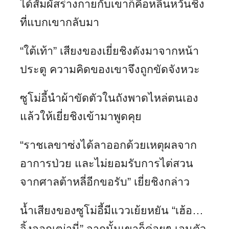
ได้สัมผัสร่างกายกับเขาก็คือหลินหวั่นชิง
ที่แบกเขากลับมา
“ใต้เท้า” เสียงของเยี่ยชิงดังมาจากหน้า
ประตู ความคิดของเขาจึงถูกขัดจังหวะ
ซูโม่อี้นำผ้าขัดตัวในถังพาดไหล่ตนเอง
แล้วให้เยี่ยชิงเข้ามาพูดคุย
“ราชเลขาซ่งได้ลาออกด้วยเหตุผลจาก
อาการป่วย และไม่ยอมรับการไต่สวน
จากศาลต้าหลี่อีกขอรับ” เยี่ยชิงกล่าว
น้ำเสียงของซูโม่อี้มีแววเย้ยหยัน “เฮ้อ…
จิ้งจอกเฒ่านี่” จากนั้นเขาก็ค่อยๆ เอนตัว