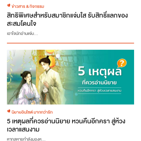
ข่าวสาร & กิจกรรม
สิทธิพิเศษสำหรับสมาชิกแจ่มใส รับสิทธิ์แลกของ
สะสมโดนใจ
เอาใจนักอ่านแจ่ม...
นิยายอินไซต์ มากกว่ารัก
5 เหตุผลที่ควรอ่านนิยาย หวนคืนอีกครา สู่ห้วง
เวลาแสนงาม
หากสหายกำลังมองห...