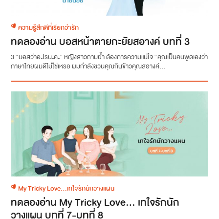
ความรู้สึกดีที่เรียกว่ารัก
ทดลองอ่าน บอสหน้าตายกะยัยสอางค์ บทที่ 3
3 “บอสว่าอะไรนะคะ” หญิงสาวถามย้ำ ต้องการความแน่ใจ “คุณเป็นคนพูดเองว่า
ภาษาไทยผมดีไม่ใช่เหรอ ผมกำลังชวนคุณกินข้าวคุณสอางค์...
My Tricky Love...เทใจรักนักวางแผน
ทดลองอ่าน My Tricky Love… เทใจรักนัก
วางแผน บทที่ 7-บทที่ 8