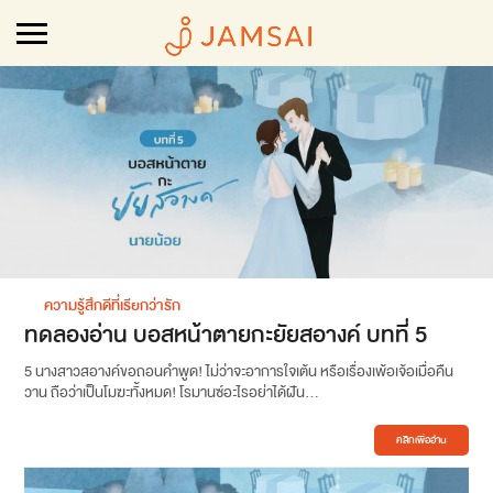
ความรู้สึกดีที่เรียกว่ารัก
ทดลองอ่าน บอสหน้าตายกะยัยสอางค์ บทที่ 5
5 นางสาวสอางค์ขอถอนคำพูด! ไม่ว่าจะอาการใจเต้น หรือเรื่องเพ้อเจ้อเมื่อคืน
วาน ถือว่าเป็นโมฆะทั้งหมด! โรมานซ์อะไรอย่าได้ฝัน...
คลิกเพื่ออ่าน