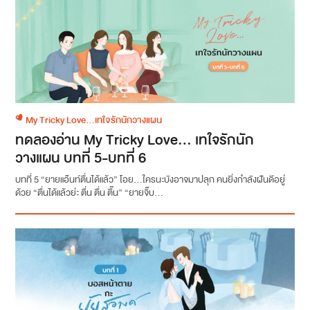
My Tricky Love...เทใจรักนักวางแผน
ทดลองอ่าน My Tricky Love… เทใจรักนัก
วางแผน บทที่ 5-บทที่ 6
บทที่ 5 “ยายแอ๊นท์ตื่นได้แล้ว” โอย...ใครนะบังอาจมาปลุก คนยิ่งกำลังฝันดีอยู่
ด้วย “ตื่นได้แล้วย่ะ ตื่น ตื่น ตื๊น” “ยายจิ๊บ...