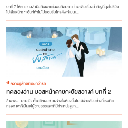
บทที่ 7 ให้ตายเถอะ! เมื่อคืนเอาแต่นอนคิดมาก ทำเอาลืมเรื่องสำคัญที่สุดในชีวิต
ไปเสียสนิท! “แอ๊นท์ทำไมไม่ยอมรับโทรศัพท์แมนเ...
ความรู้สึกดีที่เรียกว่ารัก
ทดลองอ่าน บอสหน้าตายกะยัยสอางค์ บทที่ 2
2 เอาล่ะ...ยายเอิง ตั้งสติหน่อย คนข้างในห้องนั้นไม่ได้น่ากลัวอย่างที่เธอคิด
หรอก เขาก็เป็นแค่ผู้ชายธรรมดาที่มีตำแหน่งสูงก...