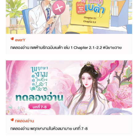
everY
ทดลองอ่าน เขตห้ามรักฉบับเบต้า เล่ม 1 Chapter 2.1-2.2 #นิยายวาย
ทดลองอ่าน
ทดลองอ่าน พฤกษางามในห้วงเมามาย บทที่ 7-8