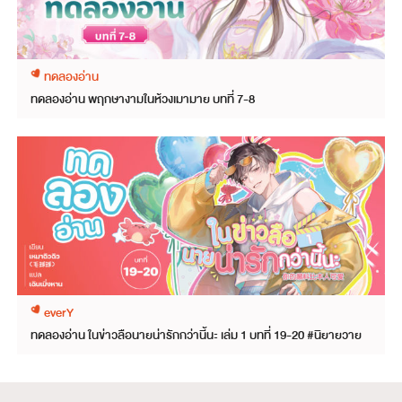
ทดลองอ่าน
ทดลองอ่าน พฤกษางามในห้วงเมามาย บทที่ 7-8
everY
ทดลองอ่าน ในข่าวลือนายน่ารักกว่านี้นะ เล่ม 1 บทที่ 19-20 #นิยายวาย