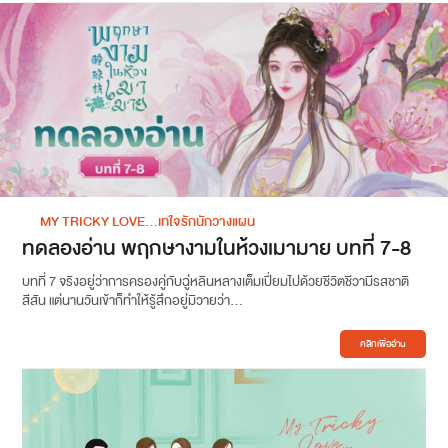
MY TRICKY LOVE…เทใจรักนักวางแผน
ทดลองอ่าน พฤกษางามในห้วงเมามาย บทที่ 7-8
บทที่ 7 จริงอยู่ว่าการครองคู่กับฉู่หลินหลางเต็มเปี่ยมไปด้วยชีวิตชีวามีรสชาติ
สีสัน แต่นานวันเข้าก็ทำให้รู้สึกอยู่มิวายว่า...
คลิกเพื่ออ่าน