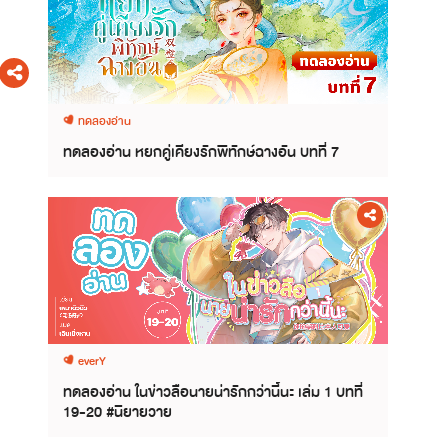
ทดลองอ่าน
ทดลองอ่าน หยกคู่เคียงรักพิทักษ์ฉางอัน บทที่ 7
everY
ทดลองอ่าน ในข่าวลือนายน่ารักกว่านี้นะ เล่ม 1 บทที่
19-20 #นิยายวาย