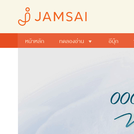
หน้าหลัก
ทดลองอ่าน
อีบุ๊ก