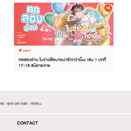
everY
ทดลองอ่าน ในข่าวลือนายน่ารักกว่านี้นะ เล่ม 1 บทที่
17-18 #นิยายวาย
ร์ - ศุกร์ เวลา 9:00 - 18:00 น.
CONTACT