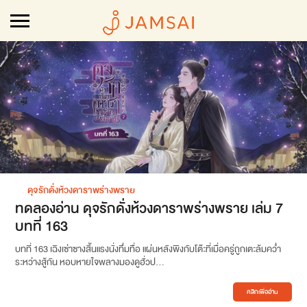
ดุจรักดั่งห้วงดาราพร่างพราย
ทดลองอ่าน ดุจรักดั่งห้วงดาราพร่างพราย เล่ม 7
บทที่ 163
บทที่ 163 เฉิงเซ่าซางสิ้นแรงนั่งทึ่มทื่อ แผ่นหลังพิงกับโต๊ะที่เมื่อครู่ถูกเตะล้มคว่ำ
ระหว่างสู้กัน หอบหายใจพลางมองดูฮั่วป...
คลิกเพื่ออ่าน