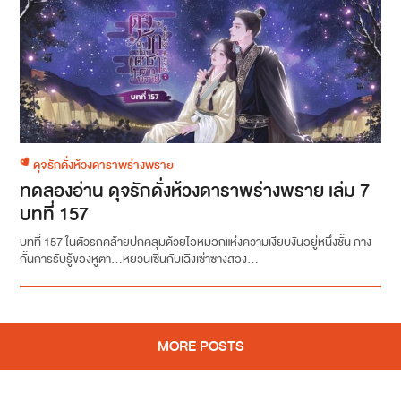
ดุจรักดั่งห้วงดาราพร่างพราย
ทดลองอ่าน ดุจรักดั่งห้วงดาราพร่างพราย เล่ม 7
บทที่ 157
บทที่ 157 ในตัวรถคล้ายปกคลุมด้วยไอหมอกแห่งความเงียบงันอยู่หนึ่งชั้น กาง
กั้นการรับรู้ของหูตา...หยวนเซิ่นกับเฉิงเซ่าซางสอง...
MORE POSTS