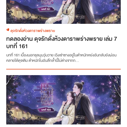
ดุจรักดั่งห้วงดาราพร่างพราย
ทดลองอ่าน ดุจรักดั่งห้วงดาราพร่างพราย เล่ม 7
บทที่ 161
บทที่ 161 เบื้องนอกชุลมุนวุ่นวาย เฉิงเซ่าซางอยู่ในตำหนักหย่งอันกลับยังผ่อน
คลายได้ดุจเดิม ตำหนักในอันลึกล้ำนี้ไม่ต่างจากก...