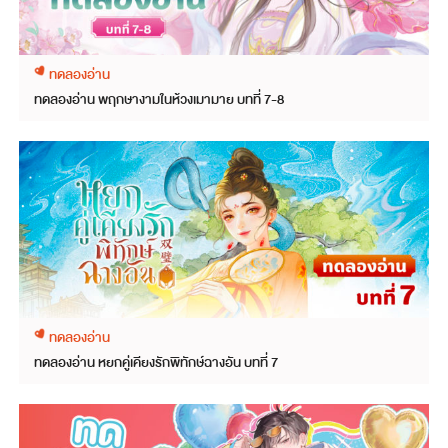
ทดลองอ่าน
ทดลองอ่าน พฤกษางามในห้วงเมามาย บทที่ 7-8
ทดลองอ่าน
ทดลองอ่าน หยกคู่เคียงรักพิทักษ์ฉางอัน บทที่ 7