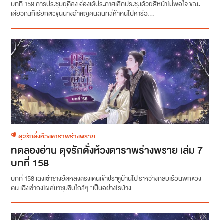
บทที่ 159 การประชุมยุติลง ฮ่องเต้ประกาศเลิกประชุมด้วยสีหน้าไม่พอใจ ขณะ
เดียวกันก็เรียกตัวขุนนางสำคัญคนสนิทสี่ห้าคนไปหารือ...
ดุจรักดั่งห้วงดาราพร่างพราย
ทดลองอ่าน ดุจรักดั่งห้วงดาราพร่างพราย เล่ม 7
บทที่ 158
บทที่ 158 เฉิงเซ่าซางยืดหลังตรงเดินเข้าประตูบ้านไป ระหว่างกลับเรือนพักของ
ตน เฉิงเซ่ากงโผล่มาซุบซิบใกล้ๆ “เป็นอย่างไรบ้าง...