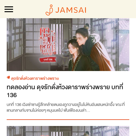
ดุจรักดั่งห้วงดาราพร่างพราย
ทดลองอ่าน ดุจรักดั่งห้วงดาราพร่างพราย บทที่
136
บทที่ 136 เฉิงเซ่าซางรู้สึกคล้ายตนเองถูกวางอยู่ในโม่หินอันแสนหนักอึ้ง ขณะที่
แกนกลางกับจานโม่ค่อยๆ หมุนบดไป ฟันเฟืองบนล่า...