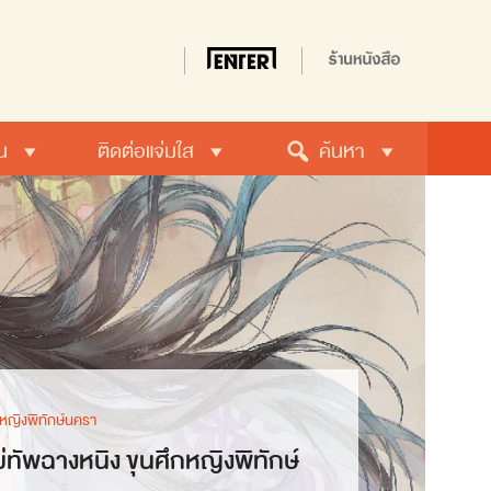
น
ติดต่อแจ่มใส
ค้นหา
กหญิงพิทักษ์นครา
่ทัพฉางหนิง ขุนศึกหญิงพิทักษ์