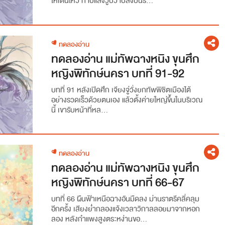
ให้เต้นไหว ทาบแสงวูบวาบลงบนร...
ทดลองอ่าน
ทดลองอ่าน แม่ทัพฉางหนิง ขุนศึก
หญิงพิทักษ์นครา บทที่ 91-92
บทที่ 91 หลังเปิดศึก เจียงจู่วั่งยกทัพพิชิตเมืองไต้
อย่างรวดเร็วด้วยตนเอง แล้วตั้งค่ายใหญ่ขึ้นในบริเวณ
นี้ เขารับหน้าที่หล...
ทดลองอ่าน
ทดลองอ่าน แม่ทัพฉางหนิง ขุนศึก
หญิงพิทักษ์นครา บทที่ 66-67
บทที่ 66 ผืนฟ้าเหนือฉางอันมืดลง ม่านราตรีคลี่คลุม
อีกครั้ง เสียงย่ำกลองแจ้งเวลาวิกาลลอยมาจากหอก
ลอง หลังกำแพงสูงตระหง่านขอ...