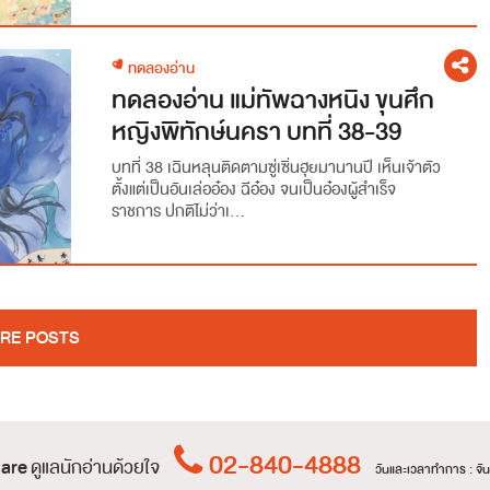
ทดลองอ่าน
ทดลองอ่าน แม่ทัพฉางหนิง ขุนศึก
หญิงพิทักษ์นครา บทที่ 38-39
บทที่ 38 เฉินหลุนติดตามซู่เซิ่นฮุยมานานปี เห็นเจ้าตัว
ตั้งแต่เป็นอันเล่ออ๋อง ฉีอ๋อง จนเป็นอ๋องผู้สำเร็จ
ราชการ ปกติไม่ว่าเ...
RE POSTS
02-840-4888
are
ดูแลนักอ่านด้วยใจ
วันและเวลาทำการ : จันท