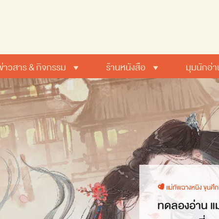
ข่าวสาร & กิจกรรม
ร้านหนังสือ
มุมนักอ่า
แม่ทัพฉางหนิง ขุนศึ
ทดลองอ่าน แม