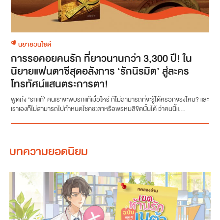
นิยายอินไซด์
การรอคอยคนรัก ที่ยาวนานกว่า 3,300 ปี! ใน
นิยายแฟนตาซีสุดอลังการ ‘รักนิรมิต’ สู่ละคร
โทรทัศน์แสนตระการตา!
พูดถึง ‘รักแท้’ คนเราจะพบรักแท้เมื่อไหร่ ก็ไม่สามารถที่จะรู้ได้หรอกจริงไหม? และ
เราเองก็ไม่สามารถไปกำหนดโชคชะตาหรือพรหมลิขิตนั้นได้ ว่าคนนี้แ...
บทความยอดนิยม