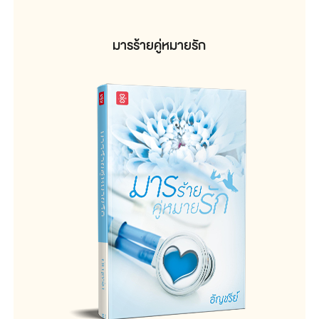
มารร้ายคู่หมายรัก