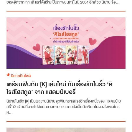
ยอดฮิตจากเกาหลี และได้สร้างเป็นภาพยนตร์ในปี 2004 อีกด้วย นิยายเรื่อ...
นิยายอินไซด์
เตรียมฟินกับ [K] เล่มใหม่ กับเรื่องรักในรั้ว ‘คิ
ไรส์ไฮสกูล’ จาก แสตมป์เบอรี่
นิยายในเซ็ต [K] เป็นผลงานนิยายสุดฟินกระแสแรงอีกเรื่องหนึ่งของ ‘แสตมป์เบ
อรี่’ นักเขียนที่มากไปด้วยความสามารถ แถมยังเป็นนักเขียนในดวงใจของใคร
ห...