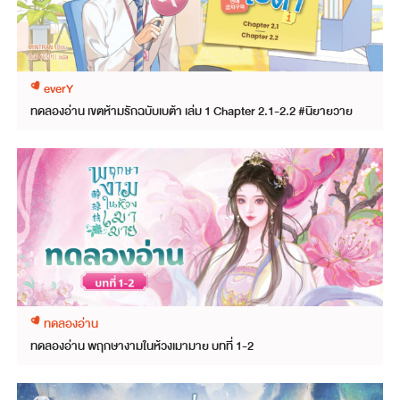
everY
ทดลองอ่าน เขตห้ามรักฉบับเบต้า เล่ม 1 Chapter 2.1-2.2 #นิยายวาย
ทดลองอ่าน
ทดลองอ่าน พฤกษางามในห้วงเมามาย บทที่ 1-2