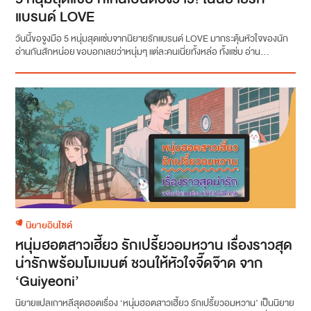
แบรนด์ LOVE
วันนี้ขอจูงมือ 5 หนุ่มสุดแซ่บจากนิยายรักแบรนด์ LOVE มากระตุ้นหัวใจของนัก
อ่านกันสักหน่อย ขอบอกเลยว่าหนุ่มๆ แต่ละคนเนี่ยทั้งหล่อ ทั้งแซ่บ อ่าน...
นิยายอินไซด์
หนุ่มฮอตสาวเฮี้ยว รักเปรี้ยวอมหวาน เรื่องราวสุด
น่ารักพร้อมโมเมนต์ ชวนให้หัวใจจี๊ดจ๊าด จาก
‘Guiyeoni’
นิยายแปลเกาหลีสุดฮอตเรื่อง ‘หนุ่มฮอตสาวเฮี้ยว รักเปรี้ยวอมหวาน’ เป็นนิยาย