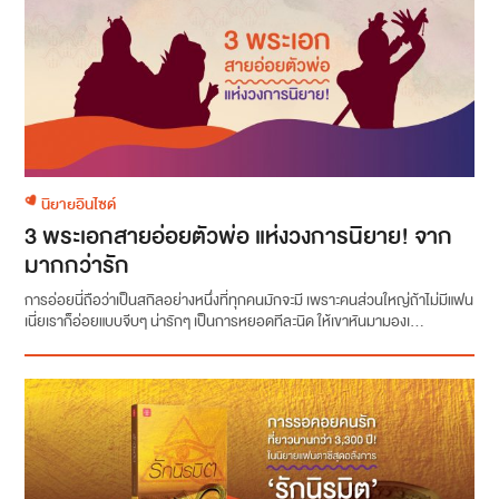
นิยายอินไซด์
3 พระเอกสายอ่อยตัวพ่อ แห่งวงการนิยาย! จาก
มากกว่ารัก
การอ่อยนี่ถือว่าเป็นสกิลอย่างหนึ่งที่ทุกคนมักจะมี เพราะคนส่วนใหญ่ถ้าไม่มีแฟน
เนี่ยเราก็อ่อยแบบจีบๆ น่ารักๆ เป็นการหยอดทีละนิด ให้เขาหันมามองเ...