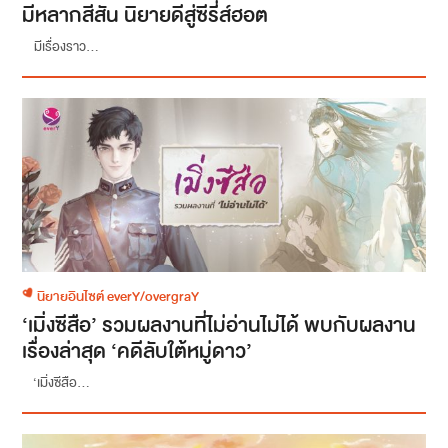
มีหลากสีสัน นิยายดีสู่ซีรี่ส์ฮอต
มีเรื่องราว...
นิยายอินไซต์ everY/overgraY
‘เมิ่งซีสือ’ รวมผลงานที่ไม่อ่านไม่ได้ พบกับผลงาน
เรื่องล่าสุด ‘คดีลับใต้หมู่ดาว’
‘เมิ่งซีสือ...