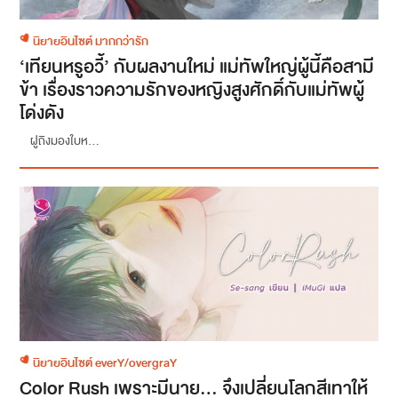
นิยายอินไซต์ มากกว่ารัก
‘เทียนหรูอวี้’ กับผลงานใหม่ แม่ทัพใหญ่ผู้นี้คือสามี
ข้า เรื่องราวความรักของหญิงสูงศักดิ์กับแม่ทัพผู้
โด่งดัง
ฝูถิงมองใบห...
นิยายอินไซต์ everY/overgraY
Color Rush เพราะมีนาย… จึงเปลี่ยนโลกสีเทาให้