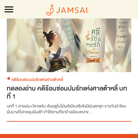
คดีร้อนซ่อนปมรักแห่งศาลต้าหลี่
ทดลองอ่าน คดีร้อนซ่อนปมรักแห่งศาลต้าหลี่ บท
ที่ 1
บทที่ 1 สายฝน+ไหวพริบ ต้นฤดูใบไม้ผลิเมืองเซิ่งจิงมีฝนตกชุก ราวกับผ้าไหม
ผืนบางที่ปกคลุมผืนฟ้า ทำให้ลานที่รกร้างเงียบเหงาข...