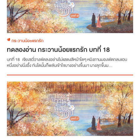
กระวานน้อยแรกรัก
ทดลองอ่าน กระวานน้อยแรกรัก บทที่ 18
บทที่ 18 เจียงซวี่วางพัดลงอย่างไม่แสดงสีหน้าใดๆ หมิงถานมองพัดกลมแวบ
หนึ่งอย่างนิ่งอึ้ง ทันใดนั้นก็พลันเข้าใจบางอย่างขึ้นมา นางลุกขึ้นม...