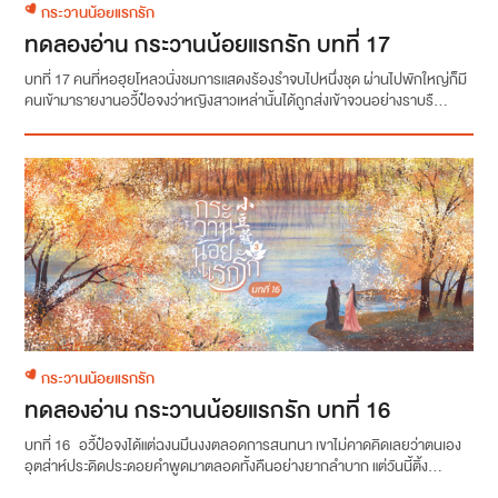
กระวานน้อยแรกรัก
ทดลองอ่าน กระวานน้อยแรกรัก บทที่ 17
บทที่ 17 คนที่หอฮุยโหลวนั่งชมการแสดงร้องรำจบไปหนึ่งชุด ผ่านไปพักใหญ่ก็มี
คนเข้ามารายงานอวี้ป๋อจงว่าหญิงสาวเหล่านั้นได้ถูกส่งเข้าจวนอย่างราบรื...
กระวานน้อยแรกรัก
ทดลองอ่าน กระวานน้อยแรกรัก บทที่ 16
บทที่ 16 อวี้ป๋อจงได้แต่ฉงนมึนงงตลอดการสนทนา เขาไม่คาดคิดเลยว่าตนเอง
อุตส่าห์ประดิดประดอยคำพูดมาตลอดทั้งคืนอย่างยากลำบาก แต่วันนี้ติ้ง...