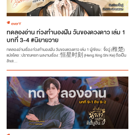
everY
ทดลองอ่าน ท่วงทำนองฝัน วันของดวงดาว เล่ม 1
บทที่ 3-4 #นิยายวาย
ทดลองอ่านเรื่อง ท่วงทำนองฝัน วันของดวงดาว เล่ม 1 ผู้เขียน : จื้อฉู่ (稚楚)
แปลโดย : ปราณหยก ผลงานเรื่อง : 恒星时刻 (Heng Xing Shi Ke) ถือเป็น
ลิขส...