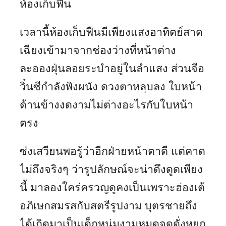
ห้องเก็บฟืน
เวลานี้ห้องเก็บฟืนมีเพียงแสงอาทิตย์สาด
เฉียงเข้ามาจากช่องว่างที่หน้าต่าง
ละอองฝุ่นลอยระบำอยู่ในลำแสง ส่วนจีอ
วิ๋นซีกำลังพิงผนัง ดวงตาหลุบลง ใบหน้า
ด้านข้างงดงามไม่ต่างอะไรกับใบหน้า
ตรง
ซ่งเสวียนพอรู้ว่าอีกฝ่ายหน้าตาดี แต่คาด
ไม่ถึงจริงๆ ว่ารูปลักษณ์จะน่าดึงดูดเพียง
นี้ มาลองใคร่ครวญดูคงเป็นเพราะฮ่องเต้
อภิเษกสมรสกับสตรีรูปงาม บุตรชายถึง
ได้เกิดมาเป็นเด็กหนุ่มงามหมดจดดั่งหยก