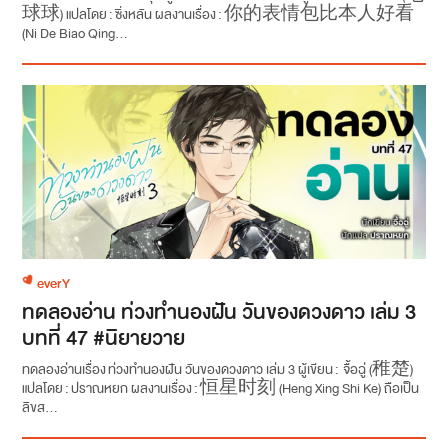
球球) แปลโดย : ซิ่งหลัน ผลงานเรื่อง : 你的表情包比本人好看
(Ni De Biao Qing...
everY
ทดลองอ่าน ท่วงทำนองฝัน วันของดวงดาว เล่ม 3
บทที่ 47 #นิยายวาย
ทดลองอ่านเรื่อง ท่วงทำนองฝัน วันของดวงดาว เล่ม 3 ผู้เขียน : จื้อฉู่ (稚楚)
แปลโดย : ปราณหยก ผลงานเรื่อง : 恒星时刻 (Heng Xing Shi Ke) ถือเป็น
ลิขส...