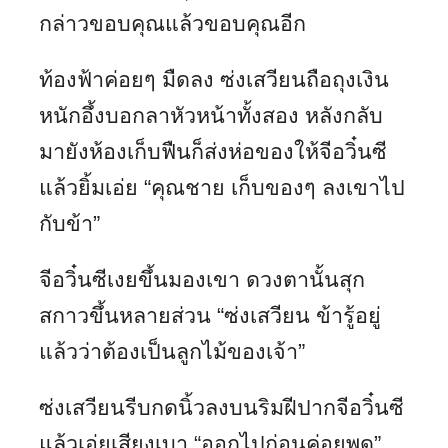
กล่าวขอบคุณแล้วขอบคุณอีก
ท้องฟ้าค่อยๆ มืดลง ซ่งเสวียนถือถุงเงิน
หนักอึ้งบอกลาหัวหน้าทั้งสอง หลังกลับ
มายังห้องเก็บฟืนก็ส่งห่อของให้จีอวิ๋นซี
แล้วยิ้มเอ่ย “คุณชาย เก็บของๆ ลงเขาไป
กับข้า”
จีอวิ๋นซีเงยขึ้นมองเขา ดวงตานั้นสุก
สกาวขึ้นหลายส่วน “ซ่งเสวียน ข้ารู้อยู่
แล้วว่าต้องเป็นลูกไม้ของเจ้า”
ซ่งเสวียนรีบกดนิ้วลงบนริมฝีปากจีอวิ๋นซี
แล้วเอ่ยเสียงเบา “ออกไปก่อนค่อยพูด”