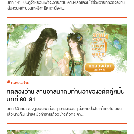
บทที่ 141 ปีนี้กู้จิ้งหยวนเพิ่งจะอายุสี่สิบ ตามหลักแล้วมิใช่ช่วงอายุที่ควรจัดงาน
เลี้ยงวันคล้ายวันเกิดใหญ่โต แต่เนื่องเ...
ทดลองอ่าน
ทดลองอ่าน สานวาสนากับท่านอาของอดีตคู่หมั้น
บทที่ 80-81
บทที่ 80 เสียงของกู้เจี้ยนหลีค่อยๆ เบาลงเรื่อยๆ ถึงท้ายประโยคก็แทบไม่ได้ยิน
แล้ว นางก้มหน้าลง มือกำชายเสื้ออย่างเก้อกระดา...