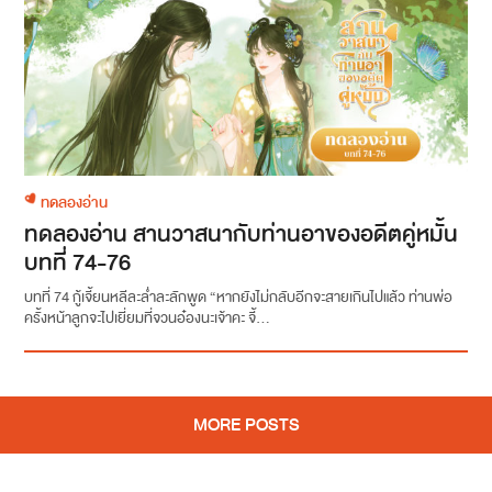
ทดลองอ่าน
ทดลองอ่าน สานวาสนากับท่านอาของอดีตคู่หมั้น
บทที่ 74-76
บทที่ 74 กู้เจี้ยนหลีละล่ำละลักพูด “หากยังไม่กลับอีกจะสายเกินไปแล้ว ท่านพ่อ
ครั้งหน้าลูกจะไปเยี่ยมที่จวนอ๋องนะเจ้าคะ จี้...
MORE POSTS