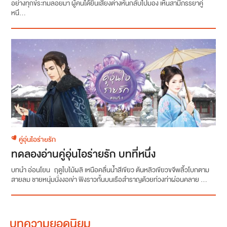
อย่างทุกข์ระทมลอยมา ผู้คนได้ยินเสียงต่างหันกลับไปมอง เห็นสามีภรรยาคู่
หนึ...
คู่อุ่นไอร่ายรัก
ทดลองอ่านคู่อุ่นไอร่ายรัก บทที่หนึ่ง
บทนำ อ่อนโยน ฤดูใบไม้ผลิ เหนือคลื่นน้ำสีเขียว ต้นหลิวเขียวขจีพลิ้วโบกตาม
สายลม ชายหนุ่มนั่งงอเข่า พิงราวกั้นบนเรือสำราญด้วยท่วงท่าผ่อนคลาย ...
บทความยอดนิยม