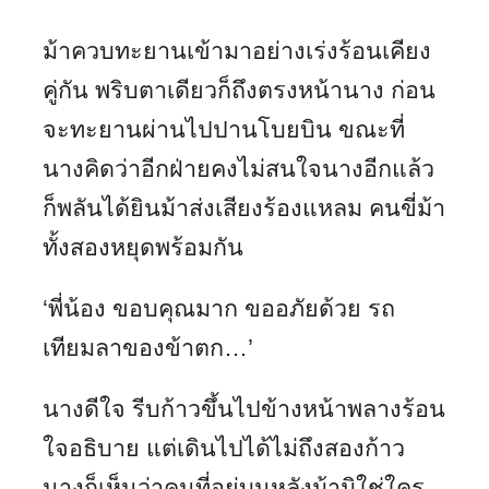
ม้าควบทะยานเข้ามาอย่างเร่งร้อนเคียง
คู่กัน พริบตาเดียวก็ถึงตรงหน้านาง ก่อน
จะทะยานผ่านไปปานโบยบิน ขณะที่
นางคิดว่าอีกฝ่ายคงไม่สนใจนางอีกแล้ว
ก็พลันได้ยินม้าส่งเสียงร้องแหลม คนขี่ม้า
ทั้งสองหยุดพร้อมกัน
‘พี่น้อง ขอบคุณมาก ขออภัยด้วย รถ
เทียมลาของข้าตก…’
นางดีใจ รีบก้าวขึ้นไปข้างหน้าพลางร้อน
ใจอธิบาย แต่เดินไปได้ไม่ถึงสองก้าว
นางก็เห็นว่าคนที่อยู่บนหลังม้ามิใช่ใคร