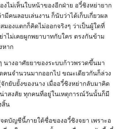
มองไม่เห็นใบหน้าของอีกฝ่าย อวี๋ชิงหย่ายาก
่ามีคนลอบเล่นงาน ก็นับว่าได้เก็บเกี่ยวผล
มองแตกก็คิดไม่ออกจริงๆ ว่าเป็นผู้ใดที่
งหย่าไม่เคยผูกพยาบาทกับใคร ตรงกันข้าม
างหาก
ริงๆ นางอาศัยยาของระบบก้าวพรวดขึ้นมา
บียดคนจำนวนมากออกไป ขณะเดียวกันก็ล่วง
กยับยั้งของนาง เมื่ออวี๋ชิงหย่ากลับมาคิด
ี่น่าสงสัย ทุกคนที่อยู่ในเหตุการณ์วันนั้นก็มี
สิ้น
ังจดบัญชีนี้ภายใต้ชื่อของอวี๋ชิงจยา เพราะอ