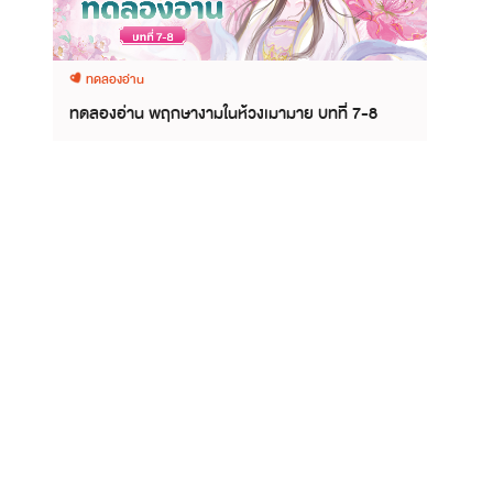
ทดลองอ่าน
ทดลองอ่าน พฤกษางามในห้วงเมามาย บทที่ 7-8