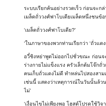
ระบบเรียกค้นอย่างรวดเร็ว ก่อนจะกล่
เมล็ดถั่ววงศ์ฟาโบเดียเมล็ดหนึ่งชนข้
‘เมล็ดถั่ววงศ์ฟาโบเดีย?’
‘ในภาษาของพวกท่านเรียกว่า ‘ถั่วแดง’
อวี๋ชิงหย่าพูดไม่ออกไปชั่วขณะ ก่อนจะ
ร่างกายไม่แข็งแรง ครัวเล็กต้มโจ๊กถั่
คนเก็บถั่วแดงไม่ดี ทำหล่นไปสองสามเ
เช่นนี้ แสดงว่าเหตุการณ์ในวันนั้นล้ว
ไม่’
‘เงื่อนไขไม่เพียงพอ โฮสต์โปรดใช้ว