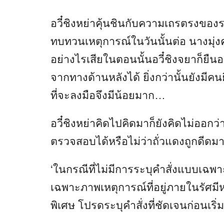
อวี๋ชิงหย่าคุ้นชินกับความเถรตรงของร
ทบทวนเหตุการณ์ในวันนั้นต่อ นางมุ่ง
อย่างไรเสียในตอนนั้นอวี๋ชิงจยาก็ยืนอ
จากทางด้านหลังได้ ยิ่งกว่านั้นยังมีคน
ที่จะลงมือจึงมีน้อยมาก…
อวี๋ชิงหย่าคิดไปคิดมาก็ยังคิดไม่ออก
ตรวจสอบได้หรือไม่ว่าถั่วแดงถูกดีดมา
‘ในกรณีที่ไม่มีการระบุคำสั่งแบบเฉพา
เฉพาะภาพเหตุการณ์ที่อยู่ภายในรัศมี
พิเศษ โปรดระบุคำสั่งที่ชัดเจนก่อนเริ