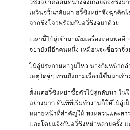
วี๋ชิงจยาคือคนที่นางจงเกลียดจงชังมาก
เหวินจวิ้นกลับมา อวี๋ชิงหย่าจึงฉุกคิดไ
จากชิงโจวพร้อมกับอวี๋ชิงจยาด้วย
เวลานี้ไป๋ลู่เข้ามาเติมเครื่องหอมพอดี อ
จยายังมีอีกคนหนึ่ง เหมือนจะชื่อว่าจิ
ไป๋ลู่ประกายตาวูบไหว นางก้มหน้ากล่าว 
เหตุใดจู่ๆ ท่านถึงถามเรื่องนี้ขึ้นมาเจ้
ตั้งแต่อวี๋ชิงหย่าซื้อตัวไป๋ลู่กลับมา ในใ
อย่างมาก ทันทีที่เริ่มทำงานก็ให้ไป๋ล
หมายหน้าที่สำคัญให้ หงหลวนและสาว
และโดยแจ้งกับอวี๋ชิงหย่าหลายครั้ง แต่อ