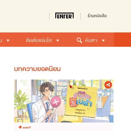
น
ติดต่อแจ่มใส
ค้นหา
บทความยอดนิยม
everY