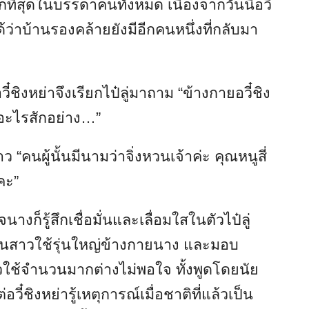
ที่สุดในบรรดาคนทั้งหมด เนื่องจากวันนี้อวี๋
ด้ว่าบ้านรองคล้ายยังมีอีกคนหนึ่งที่กลับมา
วี๋ชิงหย่าจึงเรียกไป๋ลู่มาถาม “ข้างกายอวี๋ชิง
่งอะไรสักอย่าง…”
“คนผู้นั้นมีนามว่าจิ่งหวนเจ้าค่ะ คุณหนูสี่
าคะ”
จนางก็รู้สึกเชื่อมั่นและเลื่อมใสในตัวไป๋ลู่
ู่เป็นสาวใช้รุ่นใหญ่ข้างกายนาง และมอบ
ใช้จำนวนมากต่างไม่พอใจ ทั้งพูดโดยนัย
วี๋ชิงหย่ารู้เหตุการณ์เมื่อชาติที่แล้วเป็น