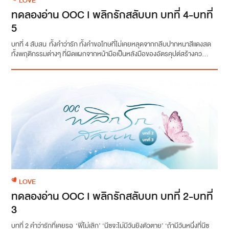
LOVE
ทดลองอ่าน OOC I พลิกรักสลับบท บทที่ 4-บทที่
5
บทที่ 4 สับสน ทั้งคำว่ารัก ทั้งคำขอโทษที่ไม่เคยหลุดจากกลีบปากหนาสีแดงสด
ทั้งพฤติกรรมต่างๆ ที่ผิดแผกจากหน้ามือเป็นหลังมือของอัตรคุปต์สร้างคว...
LOVE
ทดลองอ่าน OOC I พลิกรักสลับบท บทที่ 2-บทที่
3
บทที่ 2 คำว่ารักที่เคยรอ ‘พี่ไม่เลิก’ ‘นีซจะไม่มีวันยิงตัวตาย’ ‘ถ้ามีวันหนึ่งที่นีซ