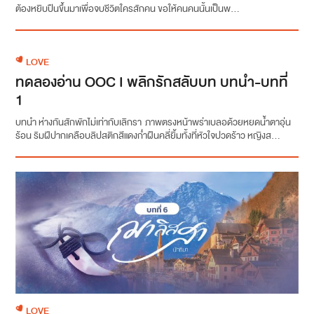
ต้องหยิบปืนขึ้นมาเพื่อจบชีวิตใครสักคน ขอให้คนคนนั้นเป็นพ...
LOVE
ทดลองอ่าน OOC I พลิกรักสลับบท บทนำ-บทที่
1
บทนำ ห่างกันสักพักไม่เท่ากับเลิกรา ภาพตรงหน้าพร่าเบลอด้วยหยดน้ำตาอุ่น
ร้อน ริมฝีปากเคลือบลิปสติกสีแดงก่ำฝืนคลี่ยิ้มทั้งที่หัวใจปวดร้าว หญิงส...
LOVE