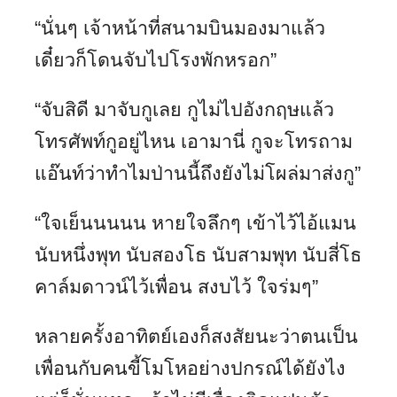
“นั่นๆ เจ้าหน้าที่สนามบินมองมาแล้ว
เดี๋ยวก็โดนจับไปโรงพักหรอก”
“จับสิดี มาจับกูเลย กูไม่ไปอังกฤษแล้ว
โทรศัพท์กูอยู่ไหน เอามานี่ กูจะโทรถาม
แอ๊นท์ว่าทำไมป่านนี้ถึงยังไม่โผล่มาส่งกู”
“ใจเย็นนนนน หายใจลึกๆ เข้าไว้ไอ้แมน
นับหนึ่งพุท นับสองโธ นับสามพุท นับสี่โธ
คาล์มดาวน์ไว้เพื่อน สงบไว้ ใจร่มๆ”
หลายครั้งอาทิตย์เองก็สงสัยนะว่าตนเป็น
เพื่อนกับคนขี้โมโหอย่างปกรณ์ได้ยังไง