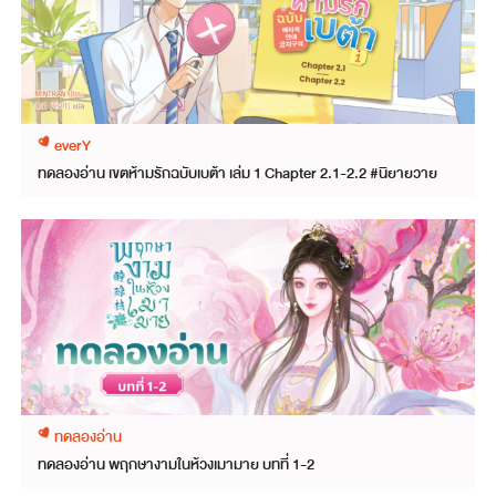
everY
ทดลองอ่าน เขตห้ามรักฉบับเบต้า เล่ม 1 Chapter 2.1-2.2 #นิยายวาย
ทดลองอ่าน
ทดลองอ่าน พฤกษางามในห้วงเมามาย บทที่ 1-2