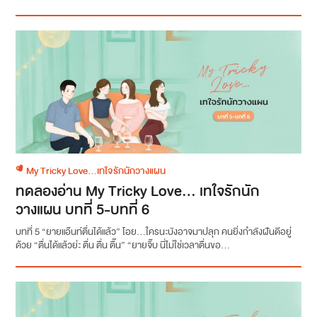
My Tricky Love...เทใจรักนักวางแผน
ทดลองอ่าน My Tricky Love… เทใจรักนัก
วางแผน บทที่ 5-บทที่ 6
บทที่ 5 “ยายแอ๊นท์ตื่นได้แล้ว” โอย...ใครนะบังอาจมาปลุก คนยิ่งกำลังฝันดีอยู่
ด้วย “ตื่นได้แล้วย่ะ ตื่น ตื่น ตื๊น” “ยายจิ๊บ นี่ไม่ใช่เวลาตื่นขอ...