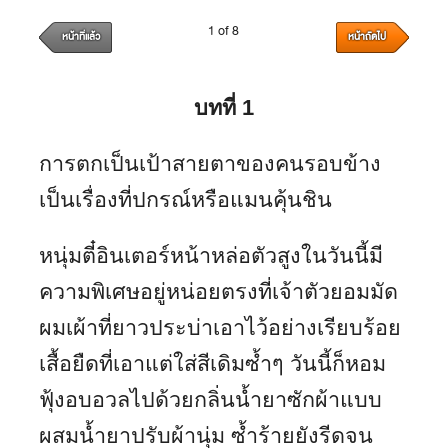
1 of 8
หน้าที่แล้ว
หน้าถัดไป
บทที่
1
การตกเป็นเป้าสายตาของคนรอบข้าง
เป็นเรื่องที่ปกรณ์หรือแมนคุ้นชิน
หนุ่มตี๋อินเตอร์หน้าหล่อตัวสูงในวันนี้มี
ความพิเศษอยู่หน่อยตรงที่เจ้าตัวยอมมัด
ผมเผ้าที่ยาวประบ่าเอาไว้อย่างเรียบร้อย
เสื้อยืดที่เอาแต่ใส่สีเดิมซ้ำๆ วันนี้ก็หอม
ฟุ้งอบอวลไปด้วยกลิ่นน้ำยาซักผ้าแบบ
ผสมน้ำยาปรับผ้านุ่ม ซ้ำร้ายยังรีดจน