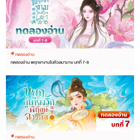
ทดลองอ่าน
ทดลองอ่าน พฤกษางามในห้วงเมามาย บทที่ 7-8
ทดลองอ่าน