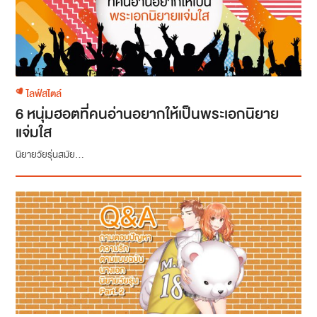
ไลฟ์สไตล์
6 หนุ่มฮอตที่คนอ่านอยากให้เป็นพระเอกนิยาย
แจ่มใส
นิยายวัยรุ่นสมัย...