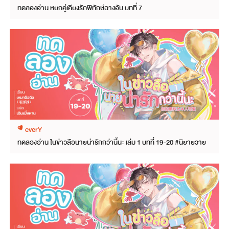
ทดลองอ่าน หยกคู่เคียงรักพิทักษ์ฉางอัน บทที่ 7
everY
ทดลองอ่าน ในข่าวลือนายน่ารักกว่านี้นะ เล่ม 1 บทที่ 19-20 #นิยายวาย