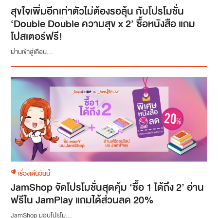
สุขใจเพิ่มอีกเท่าตัวไม่ต้องรอลุ้น กับโปรโมชั่น
‘Double Double ความสุข x 2’ ซื้อหนังสือ แถม
โปสเตอร์ฟรี!
ผ่านเข้าสู่เดือน...
เรื่องเด่นวันนี้
JamShop จัดโปรโมชั่นสุดคุ้ม ‘ซื้อ 1 ได้ถึง 2’ อ่าน
ฟรีใน JamPlay แถมได้ส่วนลด 20%
JamShop มอบโปรโม...