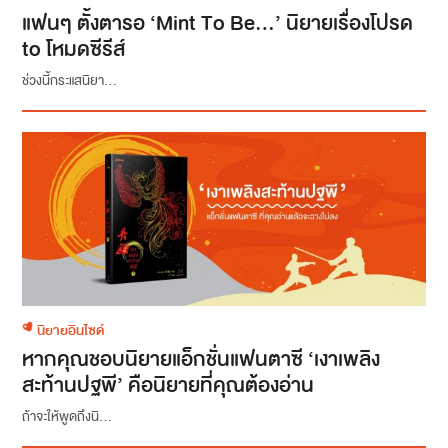
แฟนๆ ตั้งตารอ ‘Mint To Be…’ นิยายเรื่องโปรด
to โหมดซีรีส์
ช่วงนี้กระแสนิยา...
นิยายอินไซด์
หากคุณชอบนิยายแอ็กชั่นแฟนตาซี ‘เงาเพลิง
สะท้านปฐพี’ คือนิยายที่คุณต้องอ่าน
ถ้าจะให้พูดถึงนิ...