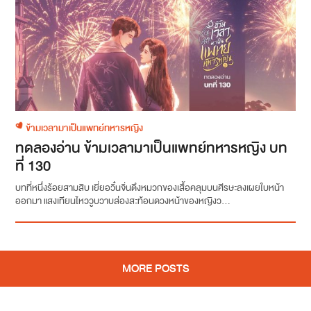
ข้ามเวลามาเป็นแพทย์ทหารหญิง
ทดลองอ่าน ข้ามเวลามาเป็นแพทย์ทหารหญิง บท
ที่ 130
บทที่หนึ่งร้อยสามสิบ เยี่ยอวิ๋นจิ่นดึงหมวกของเสื้อคลุมบนศีรษะลงเผยใบหน้า
ออกมา แสงเทียนไหววูบวาบส่องสะท้อนดวงหน้าของหญิงว...
MORE POSTS