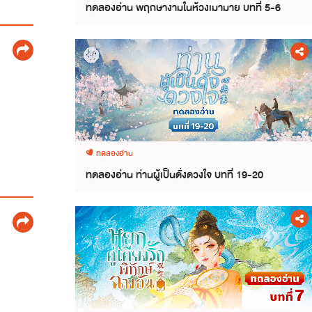
ทดลองอ่าน พฤกษางามในห้วงเมามาย บทที่ 5-6
ทดลองอ่าน
ทดลองอ่าน ท่านผู้เป็นดั่งดวงใจ บทที่ 19-20