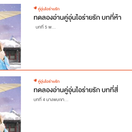
คู่อุ่นไอร่ายรัก
ทดลองอ่านคู่อุ่นไอร่ายรัก บทที่ห้า
บทที่ 5 พ...
คู่อุ่นไอร่ายรัก
ทดลองอ่านคู่อุ่นไอร่ายรัก บทที่สี่
บทที่ 4 นางพบเขา...