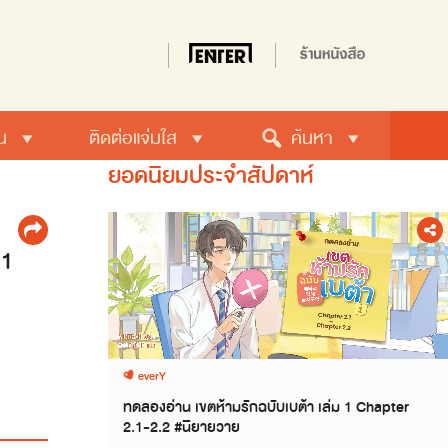
น
ติดต่อแจ่มใส
ค้นหา
ยอดนิยมประจำสัปดาห์
 1
everY
ทดลองอ่าน เขตห้ามรักฉบับเบต้า เล่ม 1 Chapter
2.1-2.2 #นิยายวาย