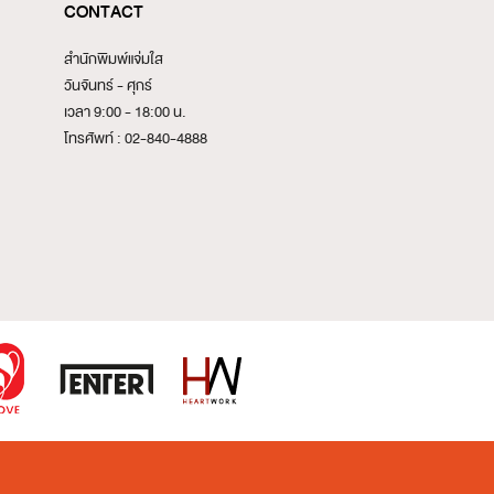
CONTACT
สำนักพิมพ์แจ่มใส
วันจันทร์ - ศุกร์
เวลา 9:00 - 18:00 น.
โทรศัพท์ : 02-840-4888