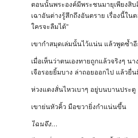
ตอนนั้นพระองค์มีพระชนมายุเพียงสิบส
เฉาอันต่างรู้สึกถึงอันตราย เรื่องนี้
ใครจะลืมได้”
เขากำสมุดเล่มนั้นไว้แน่น แล้วพูดซ้ำอ
เมื่อเห็นว่าตนเองทายถูกแล้วจริงๆ นา
เจือรอยยิ้มบาง ล่าถอยออกไป แล้วยื่น
ห่วงแดงสั่นไหวเบาๆ อยู่บนบานประตู ส
เขาย่นหัวคิ้ว มือขวายิ่งกำแน่นขึ้น
ไฉนจึง…