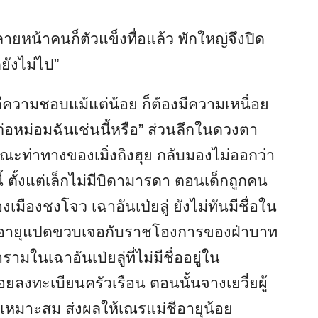
ยหน้าคนก็ตัวแข็งทื่อแล้ว พักใหญ่จึงปิด
ยังไม่ไป”
ีความชอบแม้แต่น้อย ก็ต้องมีความเหนื่อย
ต่อหม่อมฉันเช่นนี้หรือ” ส่วนลึกในดวงตา
ณะท่าทางของเมิ่งถิงฮุย กลับมองไม่ออกว่า
 ตั้งแต่เล็กไม่มีบิดามารดา ตอนเด็กถูกคน
มืองชงโจว เฉาอันเป่ยลู่ ยังไม่ทันมีชื่อใน
ที่อายุแปดขวบเจอกับราชโองการของฝ่าบาท
มในเฉาอันเป่ยลู่ที่ไม่มีชื่ออยู่ใน
อยลงทะเบียนครัวเรือน ตอนนั้นจางเยวี่ยผู้
่เหมาะสม ส่งผลให้เณรแม่ชีอายุน้อย