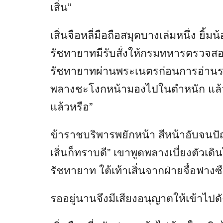
เสิ่น”
เสิ่นจือหลี่มือถือสมุดบางเล่มหนึ่ง ยิ้
รัชทายาทมีรับสั่งให้กรมทหารตรวจสอบคน
รัชทายาทผ่านพระเนตรก่อนการอ่านรา
พลางชะโงกหน้ามองไปในตำหนัก แล้วถ
แล้วหรือ”
ข้าราชบริพารพยักหน้า สีหน้าอับจนปัญ
เสิ่นก็ทราบดี” เขาพูดพลางเบี่ยงตัวเ
รัชทายาท ใต้เท้าเสิ่นจากฝ่ายจื๋อฟางซื
รออยู่นานจึงมีเสียงอนุญาตให้เข้าไป