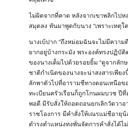
ไม่ผิดจากที่คาด หลังจากเขาพลิกไปหลา
สมุดลง หันมาพูดกับนาง “เพราะเหตุใด
นางเบ้ปาก “ถึงหม่อมฉันจะไม่มีความด
ยากอยู่บ้างกระมัง พระองค์ทรงปฏิบัติ
ของนางเต็มไปด้วยรอยยิ้ม “ดูจากลักษ
ชาติกำเนิดของนางจะน่าสงสารเพียงนี้
ลักพาตัวไปที่อารามชีทางตอนเหนือของเ
ทะเบียนครัวเรือนก็ถูกโกนผมบวช ปี
พอดี มีรับสั่งให้ถอดถอนยกเลิกวัดวาอารา
ราชโองการ มีคำสั่งให้เณรแม่ชีอายุน้
ดำรงตำแหน่งทงพั่นจัดการคำสั่งได้ไม