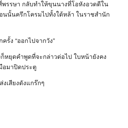
ี่พรรษา กลับทำให้ขุนนางที่โอหังอวดดีใน
ในตอนนั้นครึกโครมไปทั้งใต้หล้า ในราชสำนัก
ีกครั้ง “ออกไปจากวัง”
งก็หยุดคำพูดที่จะกล่าวต่อไป ใบหน้ายังคง
มือมาปิดประตู
่งเสียงดังแกร๊กๆ