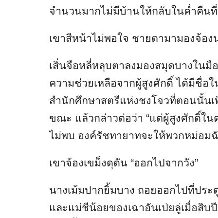
จำนวนมากไม่มีบ้านให้กลับในค่ำคืนที่ห
เขาสีหน้าไม่พอใจ ชายตามามองจ้องนา
เสิ่นจือหลี่หลุบตาลงมองสมุดบางในมื
ความช่วยเหลือจากผู้สูงศักดิ์ ได้มีชื่อ
สำนักศึกษาสตรีแห่งชงโจวที่ตอนนั้นเพ
ขณะ แล้วกล่าวต่อว่า “แต่ผู้สูงศักด
ไม่พบ องค์รัชทายาทจะให้พวกหม่อมฉ
เขาจ้องเขม็งดุดัน “ออกไปจากวัง”
นางเม้มปากยิ้มบาง ถอยออกไปที่ประตู
และแม่ชีน้อยของเฉาอันเป่ยลู่เมื่อสิบ