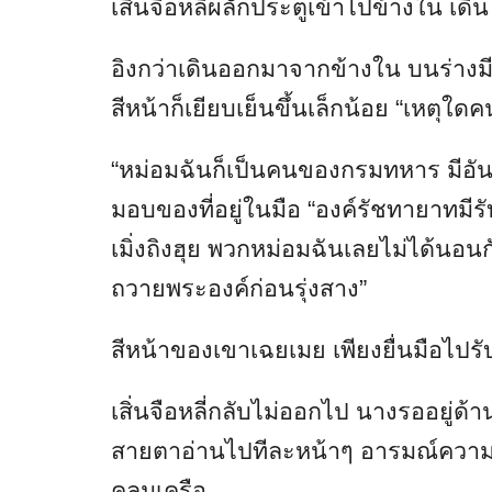
เสิ่นจือหลี่ผลักประตูเข้าไปข้างใน เ
อิงกว่าเดินออกมาจากข้างใน บนร่างม
สีหน้าก็เยียบเย็นขึ้นเล็กน้อย “เหตุ
“หม่อมฉันก็เป็นคนของกรมทหาร มีอันใด
มอบของที่อยู่ในมือ “องค์รัชทายาทมี
เมิ่งถิงฮุย พวกหม่อมฉันเลยไม่ได้นอนก
ถวายพระองค์ก่อนรุ่งสาง”
สีหน้าของเขาเฉยเมย เพียงยื่นมือไปรับมา
เสิ่นจือหลี่กลับไม่ออกไป นางรออยู่ด้
สายตาอ่านไปทีละหน้าๆ อารมณ์ความ
คลุมเครือ