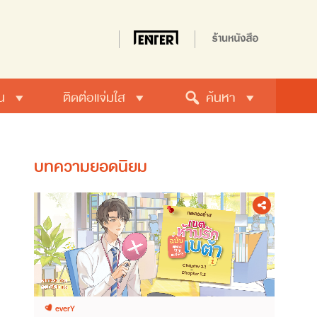
น
ติดต่อแจ่มใส
ค้นหา
บทความยอดนิยม
everY