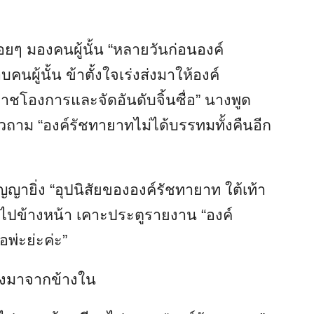
มน้อยๆ มองคนผู้นั้น “หลายวันก่อนองค์
ผู้นั้น ข้าตั้งใจเร่งส่งมาให้องค์
ชโองการและจัดอันดับจิ้นซื่อ” นางพูด
าม “องค์รัชทายาทไม่ได้บรรทมทั้งคืนอีก
ญายิ่ง “อุปนิสัยขององค์รัชทายาท ใต้เท้า
ดินไปข้างหน้า เคาะประตูรายงาน “องค์
อพ่ะย่ะค่ะ”
ดังมาจากข้างใน