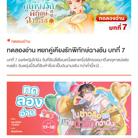
ทดลองอ่าน
ทดลองอ่าน หยกคู่เคียงรักพิทักษ์ฉางอัน บทที่ 7
บทที่ 7 องค์หญิงไท่ผิง วันที่สิบสี่เดือนหนึ่งแขกเหรื่อได้ทยอยมาถึงคฤหาสน์เฟย
หงแล้ว วันพรุ่งนี้วันที่สิบห้าจึงจะเป็นวันงานจริง ทว่าค่ำนี้จะมี...