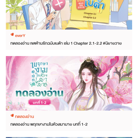
everY
ทดลองอ่าน เขตห้ามรักฉบับเบต้า เล่ม 1 Chapter 2.1-2.2 #นิยายวาย
ทดลองอ่าน
ทดลองอ่าน พฤกษางามในห้วงเมามาย บทที่ 1-2