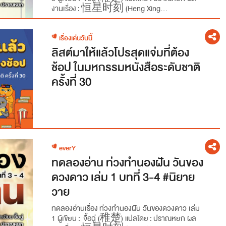
งานเรื่อง : 恒星时刻 (Heng Xing...
เรื่องเด่นวันนี้
ลิสต์มาให้แล้วโปรสุดแจ่มที่ต้อง
ช้อป ในมหกรรมหนังสือระดับชาติ
ครั้งที่ 30
everY
ทดลองอ่าน ท่วงทำนองฝัน วันของ
ดวงดาว เล่ม 1 บทที่ 3-4 #นิยาย
วาย
ทดลองอ่านเรื่อง ท่วงทำนองฝัน วันของดวงดาว เล่ม
1 ผู้เขียน : จื้อฉู่ (稚楚) แปลโดย : ปราณหยก ผล