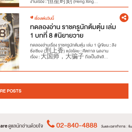
งานเรื่อง : 恒星时刻 (Heng Xing...
เรื่องเด่นวันนี้
ทดลองอ่าน ราชครูนักต้มตุ๋น เล่ม
1 บทที่ 8 #นิยายวาย
ทดลองอ่านเรื่อง ราชครูนักต้มตุ๋น เล่ม 1 ผู้เขียน : สิง
ซั่งเซียง (刑上香) แปลโดย : ศีตกาล ผลงาน
เรื่อง : 大国师，大骗子 ถือเป็นลิขสิ...
RE POSTS
02-840-4888
are
ดูแลนักอ่านด้วยใจ
วันและเวลาทำการ : จันท