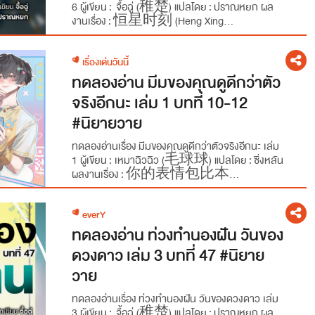
6 ผู้เขียน : จื้อฉู่ (稚楚) แปลโดย : ปราณหยก ผล
งานเรื่อง : 恒星时刻 (Heng Xing...
เรื่องเด่นวันนี้
ทดลองอ่าน มีมของคุณดูดีกว่าตัว
จริงอีกนะ เล่ม 1 บทที่ 10-12
#นิยายวาย
ทดลองอ่านเรื่อง มีมของคุณดูดีกว่าตัวจริงอีกนะ เล่ม
1 ผู้เขียน : เหมาฉิวฉิว (毛球球) แปลโดย : ซิ่งหลัน
ผลงานเรื่อง : 你的表情包比本...
everY
ทดลองอ่าน ท่วงทำนองฝัน วันของ
ดวงดาว เล่ม 3 บทที่ 47 #นิยาย
วาย
ทดลองอ่านเรื่อง ท่วงทำนองฝัน วันของดวงดาว เล่ม
3 ผู้เขียน : จื้อฉู่ (稚楚) แปลโดย : ปราณหยก ผล