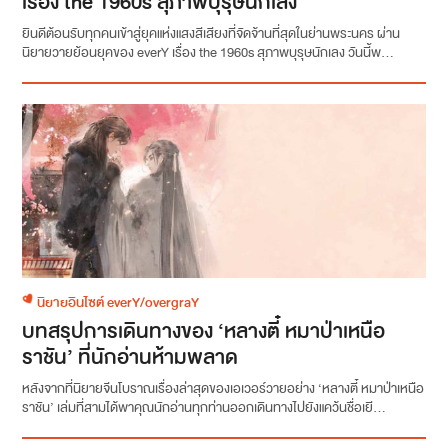
เรื่อง the 1960s สุภาพบุรุษนักเลง
ยินดีต้อนรับทุกคนเข้าสู่ยุคแห่งแสงสีเสียงที่จัดจ้านที่สุดในย่านพระนคร ผ่าน
นิยายวายย้อนยุคของ everY เรื่อง the 1960s สุภาพบุรุษนักเลง วันนี้พ...
นิยายอินไซต์ everY/overgraY
บทสรุปการเดินทางของ ‘หลางตี๋ หมาป่าเหนือ
ราชัน’ ที่นักอ่านห้ามพลาด
หลังจากที่นิยายจีนโบราณเรื่องล่าสุดของเอเวอร์วายอย่าง ‘หลางตี๋ หมาป่าเหนือ
ราชัน’ เล่มที่สามได้พาคุณนักอ่านทุกท่านออกเดินทางไปยังแคว้นชื่อเยี...