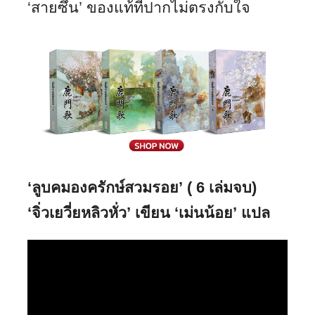
‘สายซึน’ ของแท้ที่ปากไม่ตรงกับใจ
‘ลูบคมองครักษ์สวมรอย’ ( 6 เล่มจบ)
‘จิ่วเยวี่ยหลิวหั่ว’ เขียน ‘เม่นน้อย’ แปล