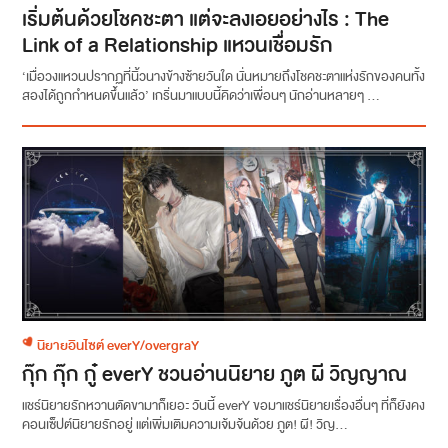
เริ่มต้นด้วยโชคชะตา แต่จะลงเอยอย่างไร : The
Link of a Relationship แหวนเชื่อมรัก
‘เมื่อวงแหวนปรากฏที่นิ้วนางข้างซ้ายวันใด นั่นหมายถึงโชคชะตาแห่งรักของคนทั้ง
สองได้ถูกกำหนดขึ้นแล้ว’ เกริ่นมาแบบนี้คิดว่าเพื่อนๆ นักอ่านหลายๆ ...
นิยายอินไซต์ everY/overgraY
กุ๊ก กุ๊ก กู๋ everY ชวนอ่านนิยาย ภูต ผี วิญญาณ
แชร์นิยายรักหวานตัดขามาก็เยอะ วันนี้ everY ขอมาแชร์นิยายเรื่องอื่นๆ ที่ก็ยังคง
คอนเซ็ปต์นิยายรักอยู่ แต่เพิ่มเติมความเจ้มจ้นด้วย ภูต! ผี! วิญ...