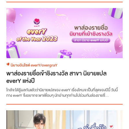
นิยายอินไซต์ everY/overgraY
พาส่องรายชื่อเข้าชิงรางวัล สาขา นิยายแปล
everY แห่งปี
ใกล้จะได้รู้ผลกันแล้วว่านิยายแปลของ everY เรื่องไหนจะเป็นที่สุดของปีนี้ วันนี้
ทาง everY จึงอยากจะพาเพื่อนๆ นักอ่านทุกท่านไปร่วมกันส่องรายชื่...