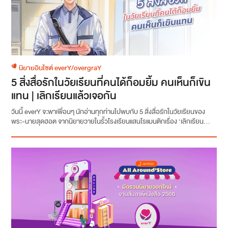
นิยายอินไซต์ everY/overgraY
5 สิ่งสื่อรักในวัยเรียนที่คนได้ก็อมยิ้ม คนเห็นก็เขิน
แทน | เลิกเรียนแล้วเจอกัน
วันนี้ everY จะพาเพื่อนๆ นักอ่านทุกท่านไปพบกับ 5 สิ่งสื่อรักในวัยเรียนของ
พระ-นายสุดฮอต จากนิยายวายในรั้วโรงเรียนแสนโรแมนติกเรื่อง ‘เลิกเรียน...