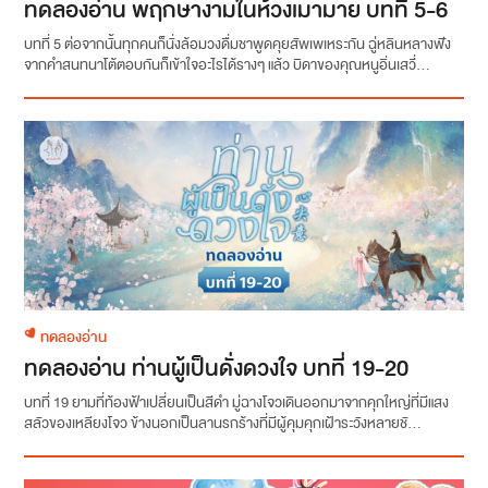
ทดลองอ่าน พฤกษางามในห้วงเมามาย บทที่ 5-6
บทที่ 5 ต่อจากนั้นทุกคนก็นั่งล้อมวงดื่มชาพูดคุยสัพเพเหระกัน ฉู่หลินหลางฟัง
จากคำสนทนาโต้ตอบกันก็เข้าใจอะไรได้รางๆ แล้ว บิดาของคุณหนูอิ่นเสวี่...
ทดลองอ่าน
ทดลองอ่าน ท่านผู้เป็นดั่งดวงใจ บทที่ 19-20
บทที่ 19 ยามที่ท้องฟ้าเปลี่ยนเป็นสีดำ มู่ฉางโจวเดินออกมาจากคุกใหญ่ที่มีแสง
สลัวของเหลียงโจว ข้างนอกเป็นลานรกร้างที่มีผู้คุมคุกเฝ้าระวังหลายชั...