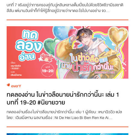
บทที่ 7 จริงอยู่ว่าการครองคู่กับฉู่หลินหลางเต็มเปี่ยมไปด้วยชีวิตชีวามีรสชาติ
สีสัน แต่นานวันเข้าก็ทำให้รู้สึกอยู่มิวายว่าขาดอะไรไปบางอย่าง จว...
everY
ทดลองอ่าน ในข่าวลือนายน่ารักกว่านี้นะ เล่ม 1
บทที่ 19-20 #นิยายวาย
ทดลองอ่านเรื่อง ในข่าวลือนายน่ารักกว่านี้นะ เล่ม 1 ผู้เขียน : เหมาฉิวฉิว แปล
โดย : เฉินเมิ่งหาน ผลงานเรื่อง : Ni De Hei Liao Bi Ben Ren Ke Ai...