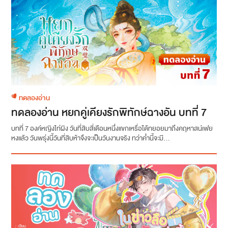
ทดลองอ่าน
ทดลองอ่าน หยกคู่เคียงรักพิทักษ์ฉางอัน บทที่ 7
บทที่ 7 องค์หญิงไท่ผิง วันที่สิบสี่เดือนหนึ่งแขกเหรื่อได้ทยอยมาถึงคฤหาสน์เฟย
หงแล้ว วันพรุ่งนี้วันที่สิบห้าจึงจะเป็นวันงานจริง ทว่าค่ำนี้จะมี...