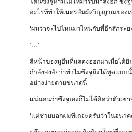
โดนซึงจูห้ามไม่ให้มารับมาส่งอีก ซึงจู
อะไรที่ทำให้เนตรสัมผัสวิญญาณของเขาต
‘ผมว่าจะไปไหนมาไหนกับพี่อีกสักระย
‘…’
สีหน้าของมูฮึนที่แสดงออกมาเมื่อได้ย
กำลังสงสัยว่าทำไมซึงจูถึงได้พูดแบบน
อย่างง่ายดายขนาดนี้
แน่นอนว่าซึงจูเองก็ไม่ได้คิดว่าตัวเข
‘แต่ช่วยบอกผมทีเถอะครับว่าในอนาคต