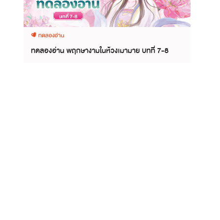
ทดลองอ่าน
ทดลองอ่าน พฤกษางามในห้วงเมามาย บทที่ 7-8