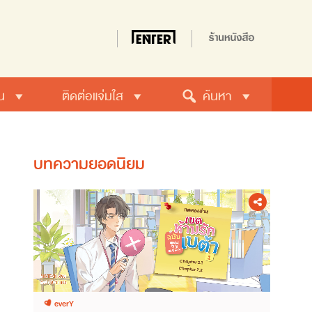
น
ติดต่อแจ่มใส
ค้นหา
บทความยอดนิยม
everY