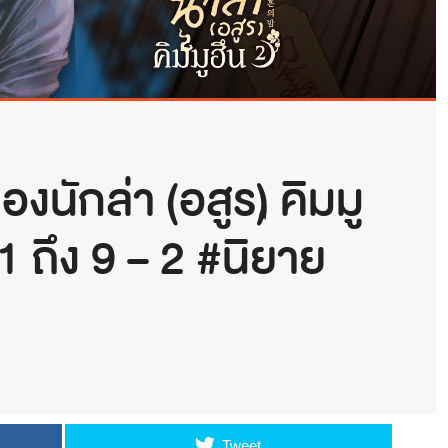
งนักล่า (อสูร) คิมมู
 1 ถึง 9 – 2 #นิยาย
Tweet