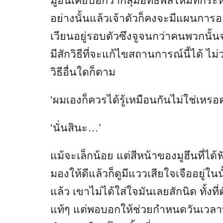
มูฮึนเคยบอกว่ากลุ่มอิทธิพลใหม่ที่กระ
อย่างนั้นแล้วเจ้าตัวก็คงจะมีแผนการอะ
เวียนอยู่รอบตัวซึงจูจนกว่าคนพวกน
มีสักวิธีที่จะแก้ไขสถานการณ์นี้ได้ ไ
วิธีอื่นใดก็ตาม
‘ผมเองก็ควรได้รู้เหมือนกันไม่ใช่เหรอคร
‘นั่นสินะ…’
แม้จะเล็กน้อย แต่สีหน้าของมูฮึนที่ได้
มองให้ดีแล้วก็ดูมีแววเสียใจเจืออยู่ใ
แล้ว เขาไม่ได้ใส่ใจมันเลยสักนิด ทั้ง
แท้ๆ แต่พอบอกให้ช่วยกำหนดวันเวลาท