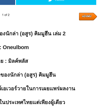
1 of 2
หน้าถัดไป
งนักล่า (อสูร) คิมมูฮึน เล่ม 2
: Oneulbom
ดย
: มิลค์พลัส
นของนักล่า (อสูร) คิมมูฮึน
ิมพ์เอเวอร์วายในการเผยแพร่ผลงาน
ในประเทศไทยแต่เพียงผู้เดียว