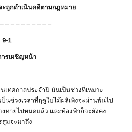
ธิ์จะถูกดำเนินคดีตามกฎหมาย
 – – – – – – – – – –
9-1
การเผชิญหน้า
านเทศกาลประจำปี มันเป็นช่วงที่เหมาะ
็นช่วงเวลาที่ฤดูใบไม้ผลิเพิ่งจะผ่านพ้นไป
จางหายไปหมดแล้ว และท้องฟ้าก็จะยังคง
มรสุมจะมาถึง