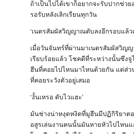
ถ้าเป็นไปได้เขาก็อยากจะรับปากช่วยอย
รอรับหลังเลิกเรียนทุกวัน
‘เนตรสัมผัสวิญญาณดับลงอีกรอบแล้วค
เมื่อวันจันทร์ที่ผ่านมาเนตรสัมผัสวิญญา
เรียบร้อยแล้ว โชคดีที่ระหว่างนั้นซึง
ฮึนที่คอยไปไหนมาไหนด้วยกัน แต่ส่วน
ที่คอยระวังตัวอยู่เสมอ
‘งั้นเหรอ ดับไวแฮะ’
มันช่างน่าหงุดหงิดที่มูฮึนมีปฏิกิริยา
อสูรเล่นงานคนนั้นมันหายหัวไปไหนแล้ว