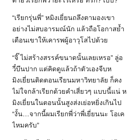
ต้าอวี๋เรียกพี่ว่าอะไรเหรอ ที่รัก? เบบี๋?”
“เรียกรุ่นพี่” หมิงเยี่ยนถลึงตามองเขา
อย่างไม่สบอารมณ์นัก แล้วถือโอกาสย้ำ
เตือนเขาให้เคารพผู้อาวุโสไปด้วย
“จิ๊ ไม่สร้างสรรค์ขนาดนั้นเลยเหรอ” ลู่อ
วี๋บึนปาก แต่คิดดูแล้วถ้าตัวเองจีบห
มิงเยี่ยนติดตอนเรียนมหาวิทยาลัย ก็คง
ไม่ใจกล้าเรียกด้วยคำเสี่ยวๆ แบบนี้แน่ ห
มิงเยี่ยนในตอนนั้นสูงส่งเย่อหยิ่งเกินไป
“งั้น…จากนี้ผมเรียกพี่ว่าพี่เยี่ยนนะ โอเค
ไหมครับ”