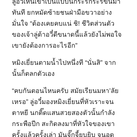
ลู่อวี๋เห็นเขาเป็นแบบนี้ก็ระริกระรี้ขึ้นมา
ทันที ยกหมัดซ้ายชนฝ่ามือขวาอย่าง
มั่นใจ “ต้องเคยคบแน่ ชิ! ชีวิตส่วนตัว
ของเจ้าลู่ต้าอวี๋ดีขนาดนี้แล้วยังไม่พอใจ
เขายังต้องการอะไรอีก”
หมิงเยี่ยนตามน้ำไปหนึ่งที “นั่นสิ” จาก
นั้นก็ตลกตัวเอง
“คบกันตอนไหนครับ สมัยเรียนมหา’ลัย
เหรอ” ลู่อวี๋มองหมิงเยี่ยนที่หัวเราะจน
ตาหยี นกติ๊ดแสนสวยสองตัวนั้นกำลัง
กระพือปีก สะกิดลงมาที่หัวใจของเขา
ครั้งแล้วครั้งเล่า มันจั๊กจี้ยุบยิบ จนอด