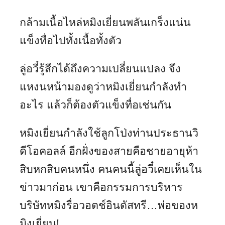
กล้ามเนื้อไหล่หมิงเยี่ยนพลันเกร็งแน่น
แข็งทื่อไปทั้งเนื้อทั้งตัว
ลู่อวี๋รู้สึกได้ถึงความเปลี่ยนแปลง จึง
แหงนหน้ามองดูว่าหมิงเยี่ยนกำลังทำ
อะไร แล้วก็ต้องตัวแข็งทื่อเช่นกัน
หมิงเยี่ยนกำลังใช้ลูกโป่งท่านประธานวิ
ดีโอคอลล์ อีกฝั่งของสายคือชายอายุห้า
สิบหกสิบคนหนึ่ง คนคนนี้ลู่อวี๋เคยเห็นใน
ข่าวมาก่อน เขาคือกรรมการบริหาร
บริษัทหมิงรื่อวอตช์อินดัสทรี…พ่อของห
มิงเยี่ยน!