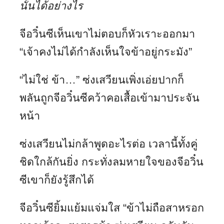
นั้นได้อย่างไร
จีอวิ๋นซีเห็นเขาไม่ตอบก็หัวเราะออกมา
“เจ้าคงไม่ได้กำลังเห็นใจข้าอยู่กระมัง”
“ไม่ใช่ ข้า…” ซ่งเสวียนเพิ่งเอ่ยปากก็
พลันถูกจีอวิ๋นซีคว้าคอเสื้อเข้ามาประจัน
หน้า
ซ่งเสวียนไม่กล้าพูดอะไรต่อ เวลานี้ทั้งคู่
ชิดใกล้กันยิ่ง กระทั่งลมหายใจของจีอวิ๋น
ซีเขาก็ยังรู้สึกได้
จีอวิ๋นซียิ้มแย้มแจ่มใส “ข้าไม่ถือสาหรอก