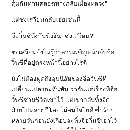
คุ้มกันท่านตลอดทางกลับเมืองหลวง”
แต่ซ่งเสวียนกลับเอ่ยเช่นนี้
จีอวิ๋นซีถึงกับนิ่งงัน “ซ่งเสวียน?”
ซ่งเสวียนยังไม่รู้ว่าควรเผชิญหน้ากับจีอ
วิ๋นซีที่อยู่ตรงหน้านี้อย่างไรดี
ยังไม่ต้องพูดถึงอุปนิสัยของจีอวิ๋นซีที่
เปลี่ยนแปลงกะทันหัน ว่ากันแค่เรื่องที่จีอ
วิ๋นซีช่วยชีวิตเขาไว้ แต่เขากลับทิ้งอีก
ฝ่ายไปหลายปีโดยไม่สนใจไยดี ซ้ำร้าย
หลายวันก่อนยังเกือบจะทิ้งจีอวิ๋นซีเอาไว้