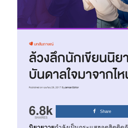
บทสัมภาษณ์
ล้วงลึกนักเขียนนิ
บันดาลใจมาจากไห
Published on
เมษายน 29, 2017
By
Jamsai Editor
6.8k
Share
SHARES
นิยายวาย
กำลังเป็นกระแสฮอตฮิตติดอ