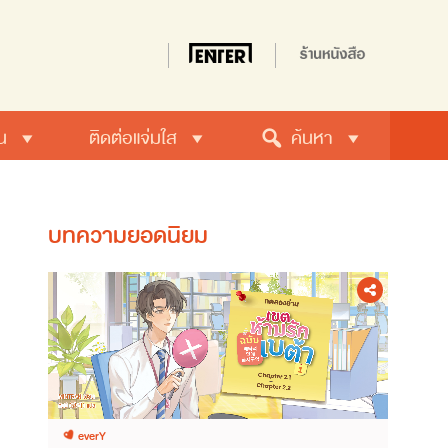
น
ติดต่อแจ่มใส
ค้นหา
บทความยอดนิยม
everY