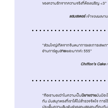
ของความรักจากความจริงที่ต้องเผชิญ <3”
แฮมสเตอร์
เจ้าของผลงานเร
“ส่วนใหญ่เกิดจากจินตนาการและการเสพภ
อ่านการ์ตูน
วาย
เยอะมากค่ะ 555”
Chiffon’s Cake
เ
“คือเรามองว่าในความเป็น
นิยายวาย
มันมีอะ
กัน มันสนุกตรงที่เราได้ไปสำรวจจิตใจ การใช้
ประเด็นความสัมพันธ์ของคนสองคนที่คบกันโดยใ