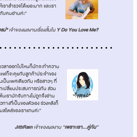
มให้เราสำรวจได้เยอะมาก และเรา
มกับคนอ่านค่ะ”
วแม่*
เจ้าของผลงานเรื่องสั้นใน
Y Do You Love Me?
ๆ เวลาออกไปไหนก็มักจะทำความ
กาแฟก็จะคุยกับลูกค้าประจำของ
แฟนเป็นเพศเดียวกัน หรือสาวๆ ที่
้แลกเปลี่ยนประสบการณ์กัน ส่วน
้นเรามักจับทางไม่ถูกจึงอ่าน
ทางที่เป็นของตัวเอง ช่วงหลังก็
มสไตล์ของเราแทนค่ะ”
JittiRain
เจ้าของผลงาน “
เพราะเรา…คู่กัน
”