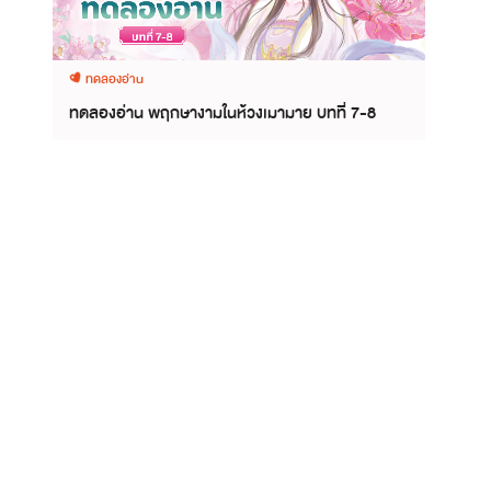
ทดลองอ่าน
ทดลองอ่าน พฤกษางามในห้วงเมามาย บทที่ 7-8