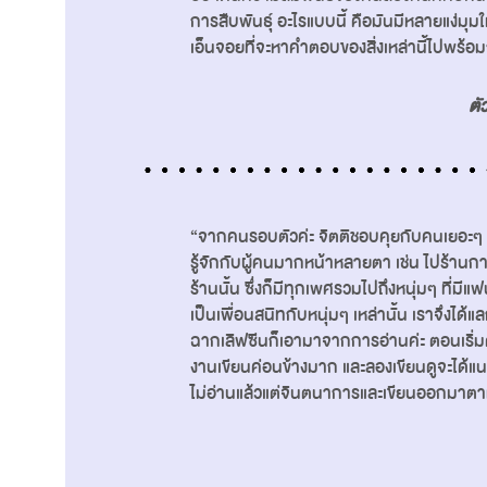
การสืบพันธุ์ อะไรแบบนี้ คือมันมีหลายแง่มุ
เอ็นจอยที่จะหาคำตอบของสิ่งเหล่านี้ไปพร้อ
ตั
“จากคนรอบตัวค่ะ จิตติชอบคุยกับคนเยอะ
รู้จักกับผู้คนมากหน้าหลายตา เช่น ไปร้าน
ร้านนั้น ซึ่งก็มีทุกเพศรวมไปถึงหนุ่มๆ ที่มี
เป็นเพื่อนสนิทกับหนุ่มๆ เหล่านั้น เราจึงได
ฉากเลิฟซีนก็เอามาจากการอ่านค่ะ ตอนเริ่มต
งานเขียนค่อนข้างมาก และลองเขียนดูจะได้แนว
ไม่อ่านแล้วแต่จินตนาการและเขียนออกมาตา