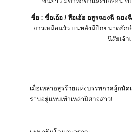
ขนยาว มีขาหกขาและปีกสี่อัน ขี้เ
ชื่อ : ซื่อเอ้อ / สือเอ้อ อสูรฉยงฉี ฉยงฉ
ยาวเหมือนวัว บนหลังมีปีกขนาดยักษ์
นิสัยเจ้
เมื่อเหล่าอสูรร้ายแห่งบรรพกาลผู้ถน
ราบอยู่แทบเท้าเหล่าปีศาจสาว!
บุปผาพิษโฉมสะคราญ