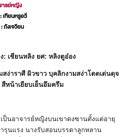
จารย์หญิง
น
: เทียนหรูอวี้
ล
: ถังเจวียน
รอง: เชียนหลิง ยศ: หลิงตูอ๋อง
มสง่าราศี ผิวขาว บุคลิกงามสง่าโดดเด่นดุจ
 สีหน้าเยียบเย็นอึมครึม
วมาเป็นอาจารย์หญิงบนเขาตงซานตั้งแต่อายุ
บิดารุนแรง นางรับสอนบรรดาลูกหลาน