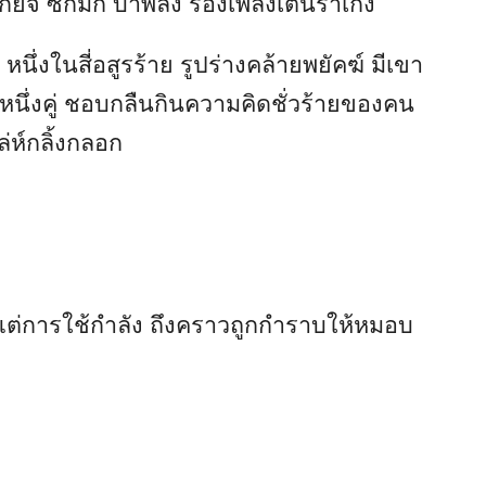
กียจ ซกมก บ้าพลัง ร้องเพลงเต้นรำเก่ง
ี
หนึ่งในสี่อสูรร้าย รูปร่างคล้ายพยัคฆ์ มีเขา
หนึ่งคู่ ชอบกลืนกินความคิดชั่วร้ายของคน
าเล่ห์กลิ้งกลอก
ัดแต่การใช้กำลัง ถึงคราวถูกกำราบให้หมอบ