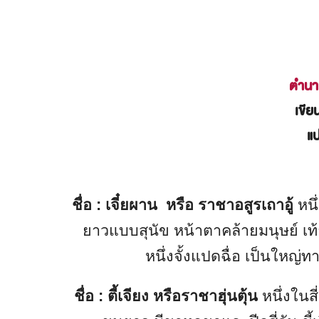
ตำนาน
เขีย
แ
ชื่อ : เจี๋ยผาน หรือ ราชาอสูรเถาอู้
หนึ
ยาวแบบสุนัข หน้าตาคล้ายมนุษย์ เท้
หนึ่งจั้งแปดฉื่อ เป็นใหญ่
ชื่อ : ตี้เจียง หรือราชาฮุ่นตุ้น
หนึ่งในส