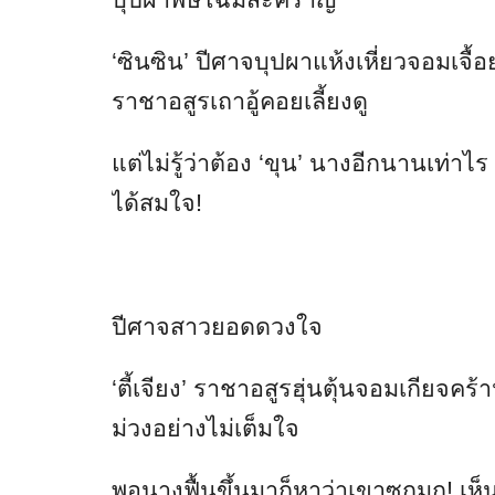
‘ซินซิน’ ปีศาจบุปผาแห้งเหี่ยวจอมเจื้
ราชาอสูรเถาอู้คอยเลี้ยงดู
แต่ไม่รู้ว่าต้อง ‘ขุน’ นางอีกนานเท่า
ได้สมใจ!
ปีศาจสาวยอดดวงใจ
‘ตี้เจียง’ ราชาอสูรฮุ่นตุ้นจอมเกียจคร้าน
ม่วงอย่างไม่เต็มใจ
พอนางฟื้นขึ้นมาก็หาว่าเขาซกมก! เห