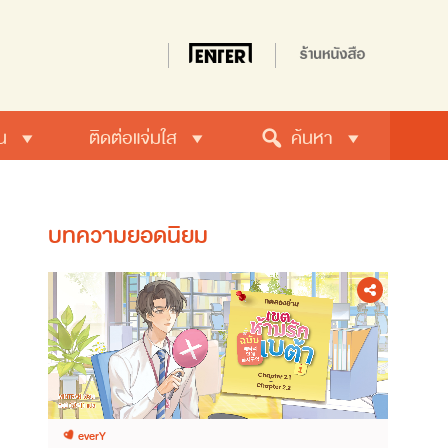
น
ติดต่อแจ่มใส
ค้นหา
บทความยอดนิยม
everY