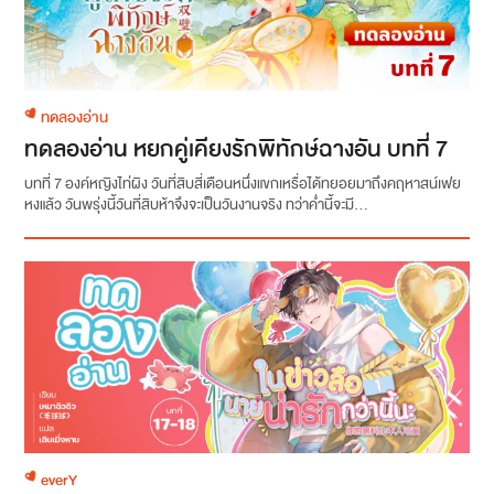
ทดลองอ่าน
ทดลองอ่าน หยกคู่เคียงรักพิทักษ์ฉางอัน บทที่ 7
บทที่ 7 องค์หญิงไท่ผิง วันที่สิบสี่เดือนหนึ่งแขกเหรื่อได้ทยอยมาถึงคฤหาสน์เฟย
หงแล้ว วันพรุ่งนี้วันที่สิบห้าจึงจะเป็นวันงานจริง ทว่าค่ำนี้จะมี...
everY