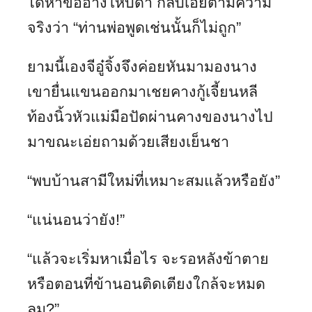
ได้หาข้ออ้างให้บิดา กลับเอ่ยตามความ
จริงว่า “ท่านพ่อพูดเช่นนั้นก็ไม่ถูก”
ยามนี้เองจีอู๋จิ้งจึงค่อยหันมามองนาง
เขายื่นแขนออกมาเชยคางกู้เจี้ยนหลี
ท้องนิ้วหัวแม่มือปัดผ่านคางของนางไป
มาขณะเอ่ยถามด้วยเสียงเย็นชา
“พบบ้านสามีใหม่ที่เหมาะสมแล้วหรือยัง”
“แน่นอนว่ายัง!”
“แล้วจะเริ่มหาเมื่อไร จะรอหลังข้าตาย
หรือตอนที่ข้านอนติดเตียงใกล้จะหมด
ลม?”