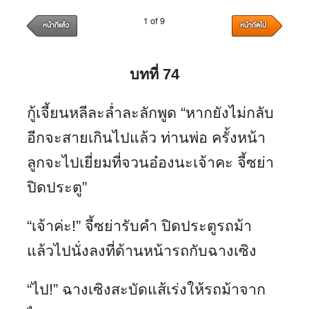
1 of 9
หน้าที่แล้ว
หน้าถัดไป
บทที่ 74
กู้เจี้ยนหลีละล่ำละลักพูด “หากยังไม่กลับ
อีกจะสายเกินไปแล้ว ท่านพ่อ ครั้งหน้า
ลูกจะไปเยี่ยมที่จวนอ๋องนะเจ้าคะ จี้ซย่า
ปิดประตู”
“เจ้าค่ะ!” จี้ซย่ารับคำ ปิดประตูรถม้า
แล้วไปนั่งลงที่ด้านหน้ารถกับฉางเซิง
“ไป!” ฉางเซิงสะบัดแส้เร่งให้รถม้าจาก