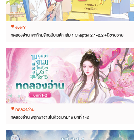
everY
ทดลองอ่าน เขตห้ามรักฉบับเบต้า เล่ม 1 Chapter 2.1-2.2 #นิยายวาย
ทดลองอ่าน
ทดลองอ่าน พฤกษางามในห้วงเมามาย บทที่ 1-2