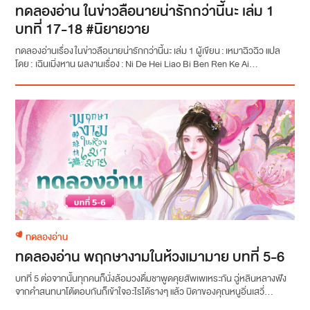
ทดลองอ่าน ในข่าวลือนายน่ารักกว่านี้นะ เล่ม 1
บทที่ 17-18 #นิยายวาย
ทดลองอ่านเรื่อง ในข่าวลือนายน่ารักกว่านี้นะ เล่ม 1 ผู้เขียน : เหมาฉิวฉิว แปล
โดย : เฉินเมิ่งหาน ผลงานเรื่อง : Ni De Hei Liao Bi Ben Ren Ke Ai...
ทดลองอ่าน
ทดลองอ่าน พฤกษางามในห้วงเมามาย บทที่ 5-6
บทที่ 5 ต่อจากนั้นทุกคนก็นั่งล้อมวงดื่มชาพูดคุยสัพเพเหระกัน ฉู่หลินหลางฟัง
จากคำสนทนาโต้ตอบกันก็เข้าใจอะไรได้รางๆ แล้ว บิดาของคุณหนูอิ่นเสวี่...