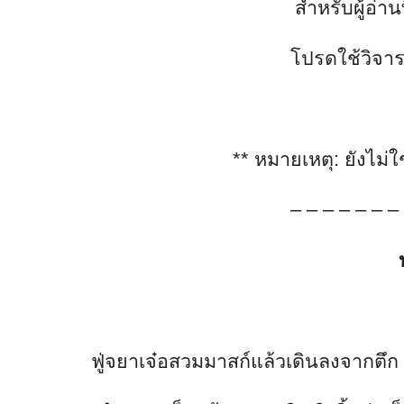
สำหรับผู้อ่านท
โปรดใช้วิจ
**
หมายเหตุ
:
ยังไม่ใ
– – – – – – –
ฟู่จยาเจ๋อสวมมาสก์แล้วเดินลงจากตึก ส