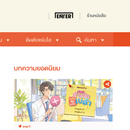
น
ติดต่อแจ่มใส
ค้นหา
บทความยอดนิยม
everY