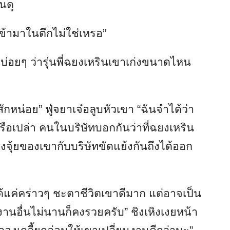
็นดู
เข้ามาในตึกไม่ใช่เหรอ”
ดบ่อยๆ ว่ารุ่นพี่ฉยงเหรินเขาเก่งขนาดไหน
”
กหน่อย” ฟู่จยาเจ๋อลูบหัวเขา “ฉันจำได้ว่า
รือเปล่า คนในบริษัทบอกกันว่าที่ฉยงเหริน
วงจุ้ยของเขากับบริษัทขัดแย้งกันถึงได้ออก
ูได้แค่คร่าวๆ ชะตาชีวิตเขาดีมาก แต่อาจเป็น
นอื่นไม่นานก็คงรวยครับ” ชิงเหิงเงยหน้า