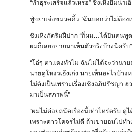
“ทำธุระเสร็จแล้วเหรอ” ชิงเหิงยิ้มน่าเอ
ฟู่จยาเจ๋อขมวดคิ้ว “ฉันบอกว่าไม่ต้อง
ชิงเหิงกัดริมฝีปาก “ก็ผม…ได้ยินคนพู
ผมก็เลยอยากมาเห็นตัวจริงบ้างนี่ครับ
“โอ๋ๆ ตาแดงทำไม ฉันไม่ได้จะว่านายสั
นายดูโหงวเฮ้งเก่ง นายเห็นอะไรบ้างห
ไม่ดังเป็นเพราะเรื่องเชิงอภิปรัชญา ฮ
มาเป็นสภาพนี้”
“ผมไม่ค่อยถนัดเรื่องนี้เท่าไหร่ครับ ด
เพราะดาวโคจรไม่ดี ถ้าเขายอมไปทำงา