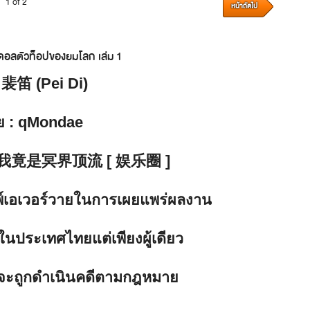
1 of 2
หน้าถัดไป
ดอลตัวท็อปของยมโลก เล่ม
1
 裴笛 (Pei Di)
ย
: qMondae
我竟是冥界顶流 [ 娱乐圈 ]
ิมพ์เอเวอร์วายในการเผยแพร่ผลงาน
ในประเทศไทยแต่เพียงผู้เดียว
ธิ์จะถูกดำเนินคดีตามกฎหมาย