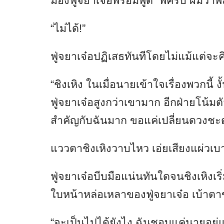
มองฟู่จยาเจ๋อพร้อมพูด “พี่ครับ ผมว่าพ
“ไม่ได้!”
ฟู่จยาเจ๋อปฏิเสธทันทีโดยไม่แม้แต่จะคิ
“ชิงเหิง ในเมื่อนายเข้าใจเรื่องพวกนี้
ฟู่จยาเจ๋อสูงกว่าเขามาก อีกฝ่ายโน้
สำคัญกับฉันมาก ขอแค่เปลี่ยนดวงช
แววตาชิงเหิงวาบไหว เอ่ยเสียงแผ่วเบา 
ฟู่จยาเจ๋อบีบมือแน่นทันใดจนชิงเหิ
ใบหน้าหล่อเหลาของฟู่จยาเจ๋อ เบ้าต
“จะเป็นไปได้ยังไง ฉันชอบแค่นายอยู่แ