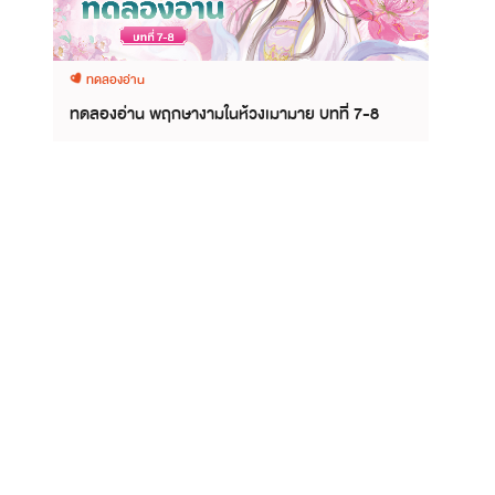
ทดลองอ่าน
ทดลองอ่าน พฤกษางามในห้วงเมามาย บทที่ 7-8