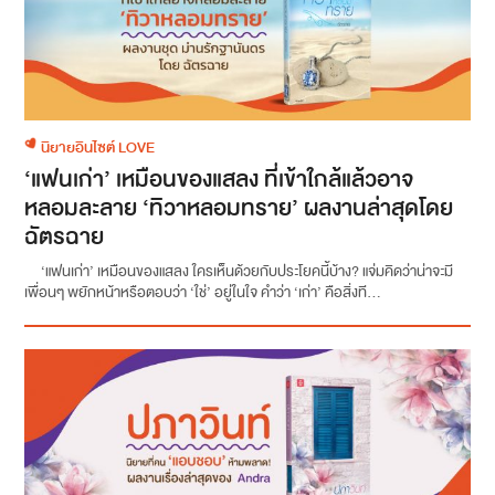
นิยายอินไซต์ LOVE
‘แฟนเก่า’ เหมือนของแสลง ที่เข้าใกล้แล้วอาจ
หลอมละลาย ‘ทิวาหลอมทราย’ ผลงานล่าสุดโดย
ฉัตรฉาย
‘แฟนเก่า’ เหมือนของแสลง ใครเห็นด้วยกับประโยคนี้บ้าง? แจ่มคิดว่าน่าจะมี
เพื่อนๆ พยักหน้าหรือตอบว่า ‘ใช่’ อยู่ในใจ คำว่า ‘เก่า’ คือสิ่งที...