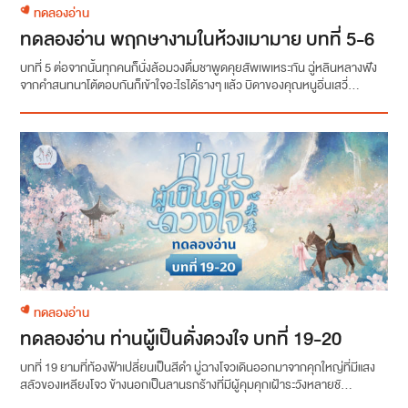
ทดลองอ่าน
ทดลองอ่าน พฤกษางามในห้วงเมามาย บทที่ 5-6
บทที่ 5 ต่อจากนั้นทุกคนก็นั่งล้อมวงดื่มชาพูดคุยสัพเพเหระกัน ฉู่หลินหลางฟัง
จากคำสนทนาโต้ตอบกันก็เข้าใจอะไรได้รางๆ แล้ว บิดาของคุณหนูอิ่นเสวี่...
ทดลองอ่าน
ทดลองอ่าน ท่านผู้เป็นดั่งดวงใจ บทที่ 19-20
บทที่ 19 ยามที่ท้องฟ้าเปลี่ยนเป็นสีดำ มู่ฉางโจวเดินออกมาจากคุกใหญ่ที่มีแสง
สลัวของเหลียงโจว ข้างนอกเป็นลานรกร้างที่มีผู้คุมคุกเฝ้าระวังหลายชั...