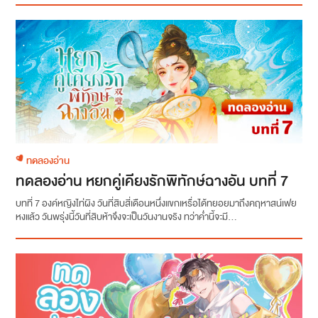
ทดลองอ่าน
ทดลองอ่าน หยกคู่เคียงรักพิทักษ์ฉางอัน บทที่ 7
บทที่ 7 องค์หญิงไท่ผิง วันที่สิบสี่เดือนหนึ่งแขกเหรื่อได้ทยอยมาถึงคฤหาสน์เฟย
หงแล้ว วันพรุ่งนี้วันที่สิบห้าจึงจะเป็นวันงานจริง ทว่าค่ำนี้จะมี...