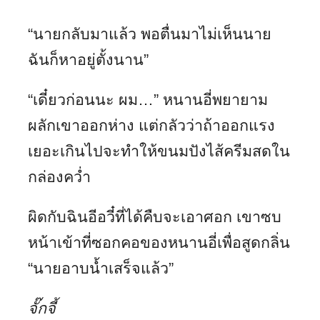
“นายกลับมาแล้ว พอตื่นมาไม่เห็นนาย
ฉันก็หาอยู่ตั้งนาน”
“เดี๋ยวก่อนนะ ผม…” หนานอี่พยายาม
ผลักเขาออกห่าง แต่กลัวว่าถ้าออกแรง
เยอะเกินไปจะทำให้ขนมปังไส้ครีมสดใน
กล่องคว่ำ
ผิดกับฉินอีอวี๋ที่ได้คืบจะเอาศอก เขาซบ
หน้าเข้าที่ซอกคอของหนานอี่เพื่อสูดกลิ่น
“นายอาบน้ำเสร็จแล้ว”
จั๊กจี้