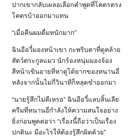
ปากเขากลับเผลอเลือกคำพูดที่โคตรตรง
โคตรบ้าออกมาแทน
“เมื่อคืนผมดื่มหนักมาก”
ฉินอีอวี๋มองหน้าเขา กะพริบตาที่ดูคล้าย
สัตว์ตระกูลแมว นักร้องหนุ่มมองจ้อง
สีหน้าเขินอายที่หาดูได้ยากของหนานอี่
หลังจากนั้นไม่กี่วินาทีก็หลุดขำออกมา
“นายรู้สึกไม่ดีเหรอ” ฉินอีอวี๋แลบลิ้นเลีย
ครีมที่หนานอี่กำลังให้ความสนใจอย่าง
ยิ่งก่อนพูดต่อว่า “เรื่องนี้ถือว่าเป็นเรื่อง
ปกตินะ มีอะไรให้ต้องรู้สึกผิดด้วย”