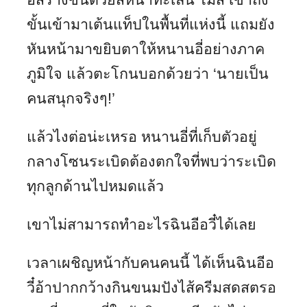
ขั้นเข้ามาเต้นแท็ปในพื้นที่แห่งนี้ แถมยัง
หันหน้ามาขยิบตาให้หนานอี่อย่างภาค
ภูมิใจ แล้วตะโกนบอกด้วยว่า ‘นายเป็น
คนสนุกจริงๆ!’
แล้วไงต่อน่ะเหรอ หนานอี่ที่เก็บตัวอยู่
กลางโซนระเบิดต้องตกใจที่พบว่าระเบิด
ทุกลูกด้านไปหมดแล้ว
เขาไม่สามารถทำอะไรฉินอีอวี๋ได้เลย
เวลาเผชิญหน้ากับคนคนนี้ ได้เห็นฉินอีอ
วี๋อ้าปากกว้างกินขนมปังไส้ครีมสดสตรอ