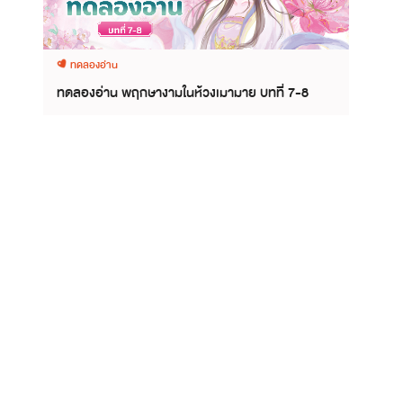
ทดลองอ่าน
ทดลองอ่าน พฤกษางามในห้วงเมามาย บทที่ 7-8