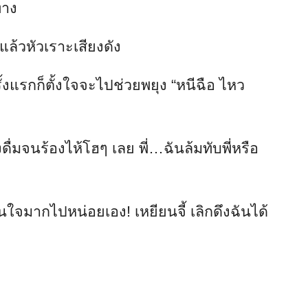
ทาง
งแล้วหัวเราะเสียงดัง
้งแรกก็ตั้งใจจะไปช่วยพยุง “หนีฉือ ไหว
ดื่มจนร้องไห้โฮๆ เลย พี่…ฉันล้มทับพี่หรือ
ือนใจมากไปหน่อยเอง! เหยียนจี้ เลิกดึงฉันได้