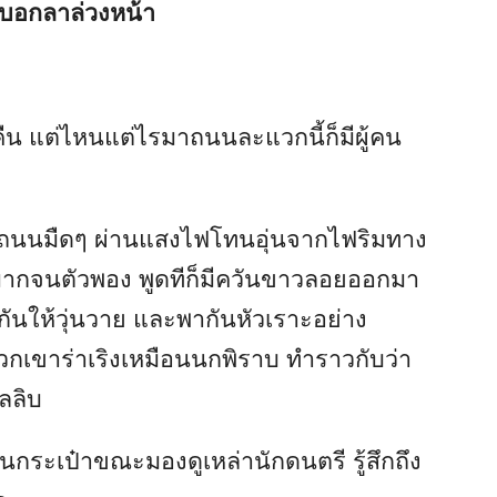
 บอกลาล่วงหน้า
งคืน แต่ไหนแต่ไรมาถนนละแวกนี้ก็มีผู้คน
ามถนนมืดๆ ผ่านแสงไฟโทนอุ่นจากไฟริมทาง
าหนามากจนตัวพอง พูดทีก็มีควันขาวลอยออกมา
งกันให้วุ่นวาย และพากันหัวเราะอย่าง
กเขาร่าเริงเหมือนนกพิราบ ทำราวกับว่า
ลลิบ
นกระเป๋าขณะมองดูเหล่านักดนตรี รู้สึกถึง