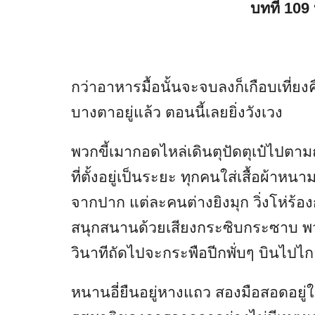
บทที่ 109
กว่าอาหารมื้อนั้นจะจบลงก็เกือบเที่ย
บางตาอยู่แล้ว ตอนนี้เลยยิ่งวังเวง
พวกขี้เมากอดไหล่เดินตุปัดตุเป๋ไปต
ที่ตั้งอยู่เป็นระยะ ทุกคนใส่เสื้อผ้
จากปาก แต่ละคนต่างยิงมุก วิ่งโห่ร้อ
สนุกสนานด้วยเสียงกระซิบกระซาบ พว
วินาทีถัดไปจะกระพือปีกพั่บๆ บินไปไก
หนานอี่ยืนอยู่หางแถว สองมือสอดอยู่ใ