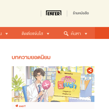
น
ติดต่อแจ่มใส
ค้นหา
บทความยอดนิยม
everY