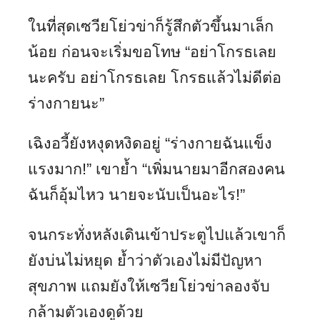
ในที่สุดเซวียโย่วข่าก็รู้สึกตัวขึ้นมาเล็ก
น้อย ก่อนจะเริ่มขอโทษ “อย่าโกรธเลย
นะครับ อย่าโกรธเลย โกรธแล้วไม่ดีต่อ
ร่างกายนะ”
เฉิงอวี้ยังหงุดหงิดอยู่ “ร่างกายฉันแข็ง
แรงมาก!” เขาย้ำ “เพิ่มนายมาอีกสองคน
ฉันก็อุ้มไหว นายจะนับเป็นอะไร!”
จนกระทั่งหลังเดินเข้าประตูไปแล้วเขาก็
ยังบ่นไม่หยุด ย้ำว่าตัวเองไม่มีปัญหา
สุขภาพ แถมยังให้เซวียโย่วข่าลองจับ
กล้ามตัวเองดูด้วย