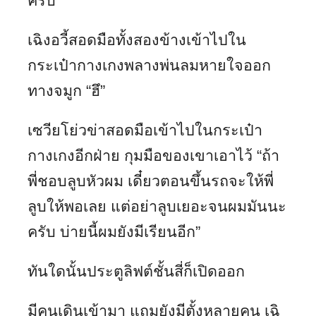
ครับ”
เฉิงอวี้สอดมือทั้งสองข้างเข้าไปใน
กระเป๋ากางเกงพลางพ่นลมหายใจออก
ทางจมูก “ฮึ”
เซวียโย่วข่าสอดมือเข้าไปในกระเป๋า
กางเกงอีกฝ่าย กุมมือของเขาเอาไว้ “ถ้า
พี่ชอบลูบหัวผม เดี๋ยวตอนขึ้นรถจะให้พี่
ลูบให้พอเลย แต่อย่าลูบเยอะจนผมมันนะ
ครับ บ่ายนี้ผมยังมีเรียนอีก”
ทันใดนั้นประตูลิฟต์ชั้นสี่ก็เปิดออก
มีคนเดินเข้ามา แถมยังมีตั้งหลายคน เฉิ