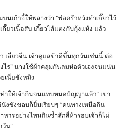
มบนเก้าอี้ให้พลางว่า “พ่อครัวหวังทำเกี๊ยวไว้
กี๊ยวเนื้อสับ เกี๊ยวไส้แตงกับกุ้งแห้ง แล้ว
เสี่ยวจิ่น เจ้าดูแลข้าดีขึ้นทุกวันเช่นนี้ ต่อ
างไร” นางใช้ผ้าคลุมกันลมห่อตัวเองจนแน่น
เนี่ยชังหมิง
าทำให้เจ้ากินจนแทบหมดปัญญาแล้ว” เขา
ินังขังขอบก็ยิ้มเรียบๆ “คนทางเหนือกิน
 อาหารอย่างไหนกินซ้ำสักสี่ห้ารอบเจ้าก็ไม่
กวัน”