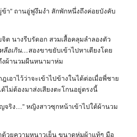
ู่ข้า” ถานอู่ฟูงึมงำ สักพักหนึ่งถึงค่อยบังคับ
จิต นางรีบรัดอก สวมเสื้อคลุมลำลองตัว
หลือเกิน…
สองขาขยับเข้าไปหาเตียงโดย
ลบ ดึงผ้านวมผืนหนามาห่ม
กฎเอาไว้ว่าจะเข้าไปข้างในได้ต่อเมื่อพี่ชาย
้ไม่ต้องมาส่งเสียงตะโกนอยู่ตรงนี้
าญจริง…” หญิงสาวซุกหน้าเข้าไปใต้ผ้านวม
นมาด้วยความหนาวเย็น ขนาดห่มผ้าแท้ๆ มือ