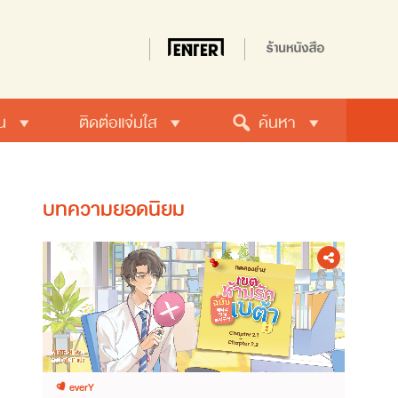
น
ติดต่อแจ่มใส
ค้นหา
บทความยอดนิยม
everY