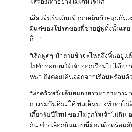
ใส่รองเท้าอย่างไม่เต็มใจนัก
เสี่ยวจิ่นรีบเดินเข้ามาหยิบผ้าคลุมกันล
มีแต่ของโปรดของพี่ชายอู่ฟูทั้งนั้นเลย เ
ก็…”
“เลิกพูดๆ น้ำลายข้าจะไหลถึงพื้นอยู่แล้ว 
ไปข้าจะยอมให้เจ้าออกเรือนไปได้อย่
หนา ถึงค่อยเดินออกจากเรือนพร้อมด้วย
“พ่อครัวหวังเค้นสมองสรรหาอาหารม
กางร่มกันหิมะให้ พอเห็นนางทำท่าไม่อ
เกี๊ยวรับปีใหม่ ของไม่ถูกใจเจ้าไม่กิน
กิน ช่างเลือกกินแบบนี้ต้องเดือดร้อนสั