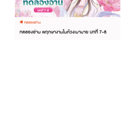
ทดลองอ่าน
ทดลองอ่าน พฤกษางามในห้วงเมามาย บทที่ 7-8