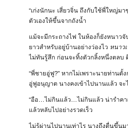
“เก่งนักนะ เสี่ยวจิ่น ถึงกับใช้พี่ใหญ่มาข
ตัวเองให้ขึ้นจากถังน้ำ
แม้จะมีกระถางไฟ ในห้องก็ยังหนาวจับ
ยาวสำหรับอยู่บ้านอย่างว่องไว
หนาวเ
ไม่ทันรู้สึก ก่อนจะทิ้งตัวกลิ้งหนึ่งต
“พี่ชายอู่ฟู?” หากไม่เพราะนายท่านตั้ง
อู่ฟูอนุญาต นางคงเข้าไปนานแล้ว จะได
“อือ…ไม่กินแล้ว…ไม่กินแล้ว น่ารำค
แล้วหลับไปอย่างรวดเร็ว
ไม่รู้ผ่านไปนานเท่าไร นางถึงตื่นขึ้