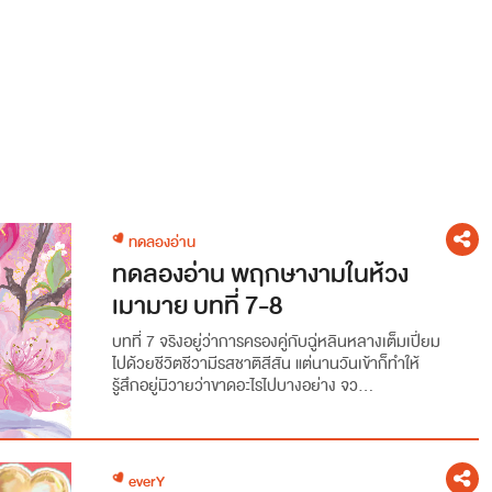
ทดลองอ่าน
ทดลองอ่าน พฤกษางามในห้วง
เมามาย บทที่ 7-8
บทที่ 7 จริงอยู่ว่าการครองคู่กับฉู่หลินหลางเต็มเปี่ยม
ไปด้วยชีวิตชีวามีรสชาติสีสัน แต่นานวันเข้าก็ทำให้
รู้สึกอยู่มิวายว่าขาดอะไรไปบางอย่าง จว...
everY