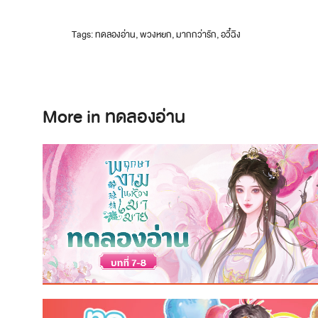
Tags:
ทดลองอ่าน
,
พวงหยก
,
มากกว่ารัก
,
อวี๋ฉิง
More in ทดลองอ่าน