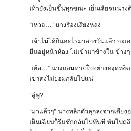
เท้ายังเย็นขึ้นทุกขณะ เย็นเสียจนนา
“เหวอ…” นางร้องเสียงหลง
“เจ้าไม่ได้กินอะไรมาสองวันแล้ว จะเอา
ยืนอยู่หน้าห้อง ไม่เข้ามาข้างใน ข้างๆ 
“เฮ้อ…” นางถอนหายใจอย่างหงุดหงิด ล
เขาคงไม่ยอมกลับไปแน่
“อู่ฟู?”
“มาแล้วๆ” นางพลิกตัวลุกลงจากเตียง
เย็นเฉียบก็รีบชักกลับไปทันที หันไปถลึง