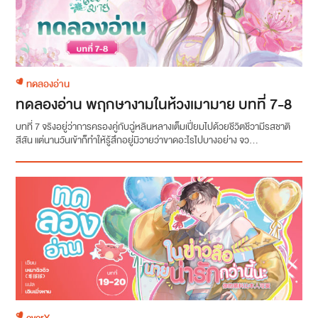
ทดลองอ่าน
ทดลองอ่าน พฤกษางามในห้วงเมามาย บทที่ 7-8
บทที่ 7 จริงอยู่ว่าการครองคู่กับฉู่หลินหลางเต็มเปี่ยมไปด้วยชีวิตชีวามีรสชาติ
สีสัน แต่นานวันเข้าก็ทำให้รู้สึกอยู่มิวายว่าขาดอะไรไปบางอย่าง จว...
everY