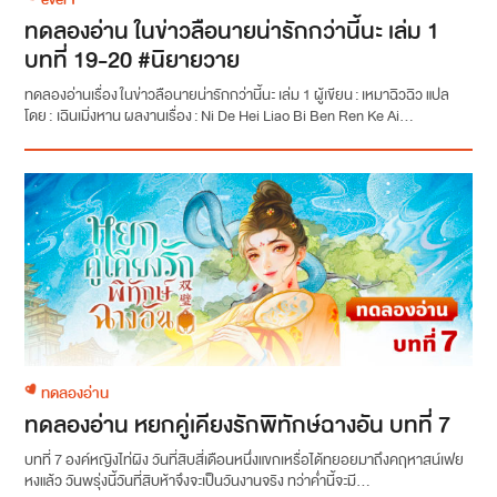
ทดลองอ่าน ในข่าวลือนายน่ารักกว่านี้นะ เล่ม 1
บทที่ 19-20 #นิยายวาย
ทดลองอ่านเรื่อง ในข่าวลือนายน่ารักกว่านี้นะ เล่ม 1 ผู้เขียน : เหมาฉิวฉิว แปล
โดย : เฉินเมิ่งหาน ผลงานเรื่อง : Ni De Hei Liao Bi Ben Ren Ke Ai...
ทดลองอ่าน
ทดลองอ่าน หยกคู่เคียงรักพิทักษ์ฉางอัน บทที่ 7
บทที่ 7 องค์หญิงไท่ผิง วันที่สิบสี่เดือนหนึ่งแขกเหรื่อได้ทยอยมาถึงคฤหาสน์เฟย
หงแล้ว วันพรุ่งนี้วันที่สิบห้าจึงจะเป็นวันงานจริง ทว่าค่ำนี้จะมี...