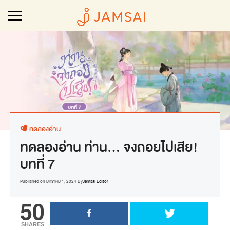
ทดลองอ่าน
ทดลองอ่าน ท่าน… จงถอยไปเสีย!
บทที่ 7
Published on
มกราคม 1, 2024
By
Jamsai Editor
50
SHARES