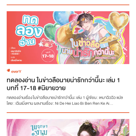
everY
ทดลองอ่าน ในข่าวลือนายน่ารักกว่านี้นะ เล่ม 1
บทที่ 17-18 #นิยายวาย
ทดลองอ่านเรื่อง ในข่าวลือนายน่ารักกว่านี้นะ เล่ม 1 ผู้เขียน : เหมาฉิวฉิว แปล
โดย : เฉินเมิ่งหาน ผลงานเรื่อง : Ni De Hei Liao Bi Ben Ren Ke Ai...