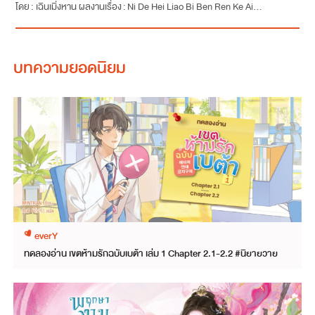
โดย : เฉินเมิ่งหาน ผลงานเรื่อง : Ni De Hei Liao Bi Ben Ren Ke Ai...
บทความยอดนิยม
everY
ทดลองอ่าน เขตห้ามรักฉบับเบต้า เล่ม 1 Chapter 2.1-2.2 #นิยายวาย