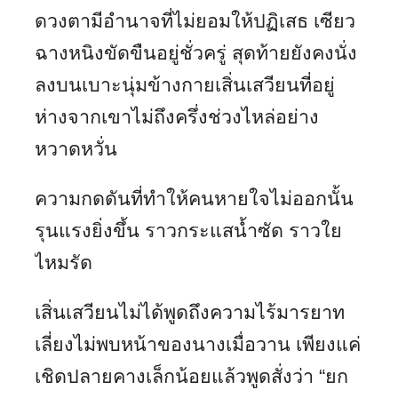
ดวงตามีอำนาจที่ไม่ยอมให้ปฏิเสธ เซียว
ฉางหนิงขัดขืนอยู่ชั่วครู่ สุดท้ายยังคงนั่ง
ลงบนเบาะนุ่มข้างกายเสิ่นเสวียนที่อยู่
ห่างจากเขาไม่ถึงครึ่งช่วงไหล่อย่าง
หวาดหวั่น
ความกดดันที่ทำให้คนหายใจไม่ออกนั้น
รุนแรงยิ่งขึ้น ราวกระแสน้ำซัด ราวใย
ไหมรัด
เสิ่นเสวียนไม่ได้พูดถึงความไร้มารยาท
เลี่ยงไม่พบหน้าของนางเมื่อวาน เพียงแค่
เชิดปลายคางเล็กน้อยแล้วพูดสั่งว่า “ยก