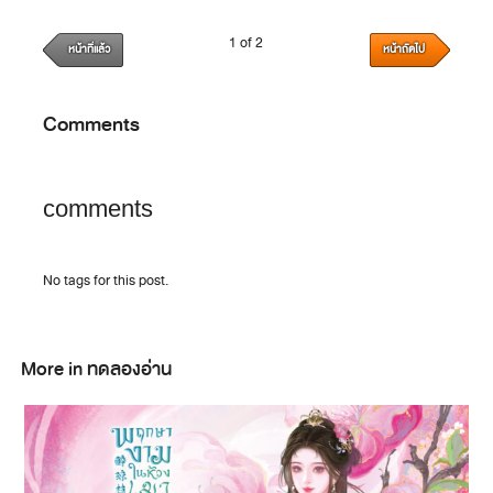
1 of 2
หน้าที่แล้ว
หน้าถัดไป
Comments
comments
No tags for this post.
More in ทดลองอ่าน