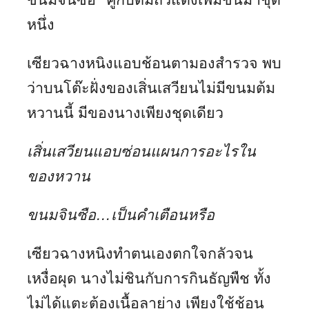
หนึ่ง
เซียวฉางหนิงแอบช้อนตามองสำรวจ พบ
ว่าบนโต๊ะฝั่งของเสิ่นเสวียนไม่มีขนมต้ม
หวานนี้ มีของนางเพียงชุดเดียว
เสิ่นเสวียนแอบซ่อนแผนการอะไรใน
ของหวาน
ขนมจินซือ…เป็นคำเตือนหรือ
เซียวฉางหนิงทำตนเองตกใจกลัวจน
เหงื่อผุด นางไม่ชินกับการกินธัญพืช ทั้ง
ไม่ได้แตะต้องเนื้อลาย่าง เพียงใช้ช้อน