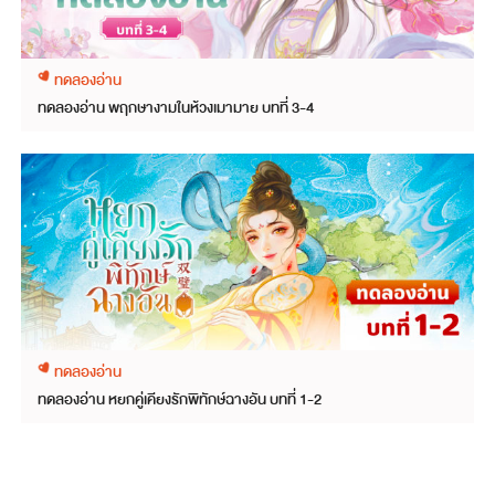
ทดลองอ่าน
ทดลองอ่าน พฤกษางามในห้วงเมามาย บทที่ 3-4
ทดลองอ่าน
ทดลองอ่าน หยกคู่เคียงรักพิทักษ์ฉางอัน บทที่ 1-2