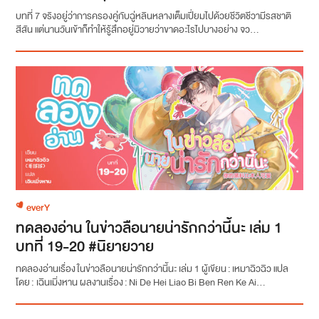
บทที่ 7 จริงอยู่ว่าการครองคู่กับฉู่หลินหลางเต็มเปี่ยมไปด้วยชีวิตชีวามีรสชาติ
สีสัน แต่นานวันเข้าก็ทำให้รู้สึกอยู่มิวายว่าขาดอะไรไปบางอย่าง จว...
everY
ทดลองอ่าน ในข่าวลือนายน่ารักกว่านี้นะ เล่ม 1
บทที่ 19-20 #นิยายวาย
ทดลองอ่านเรื่อง ในข่าวลือนายน่ารักกว่านี้นะ เล่ม 1 ผู้เขียน : เหมาฉิวฉิว แปล
โดย : เฉินเมิ่งหาน ผลงานเรื่อง : Ni De Hei Liao Bi Ben Ren Ke Ai...