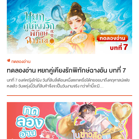
ทดลองอ่าน
ทดลองอ่าน หยกคู่เคียงรักพิทักษ์ฉางอัน บทที่ 7
บทที่ 7 องค์หญิงไท่ผิง วันที่สิบสี่เดือนหนึ่งแขกเหรื่อได้ทยอยมาถึงคฤหาสน์เฟย
หงแล้ว วันพรุ่งนี้วันที่สิบห้าจึงจะเป็นวันงานจริง ทว่าค่ำนี้จะมี...