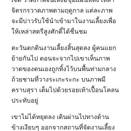
จิตรกรวาดภาพตามฤดูกาล แต่ละภาพ
จะมีบ่าวรับใช้นำเข้ามาในงานเลี้ยงเพื่อ
ให้เหล่าสตรีสูงศักดิ์ได้ชื่นชม
ตะวันตกดินงานเลี้ยงสิ้นสุดลง ผู้คนแยก
ย้ายกันไป ตอนจะจากไปเขาเห็นภาพ
วาดของตนเองถูกทิ้งไว้บนพื้นท่ามกลาง
ถ้วยชามที่วางระเกะระกะ บนภาพมี
คราบสุรา เต็มไปด้วยรอยเท้าเปื้อนโคลน
ประทับอยู่
เขาไม่ได้หยุดลง เดินผ่านไปทางด้าน
ข้างเงียบๆ ออกจากสถานที่จัดงานเลี้ยง