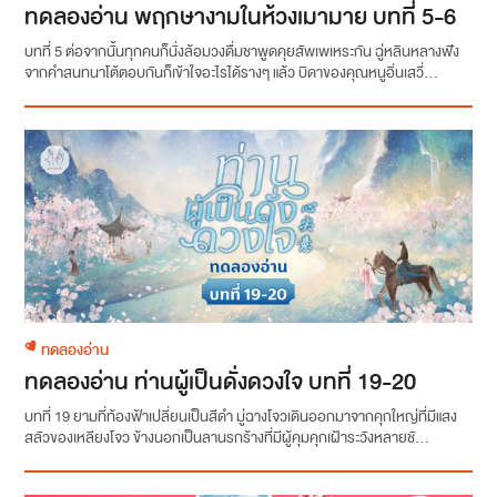
ทดลองอ่าน พฤกษางามในห้วงเมามาย บทที่ 5-6
บทที่ 5 ต่อจากนั้นทุกคนก็นั่งล้อมวงดื่มชาพูดคุยสัพเพเหระกัน ฉู่หลินหลางฟัง
จากคำสนทนาโต้ตอบกันก็เข้าใจอะไรได้รางๆ แล้ว บิดาของคุณหนูอิ่นเสวี่...
ทดลองอ่าน
ทดลองอ่าน ท่านผู้เป็นดั่งดวงใจ บทที่ 19-20
บทที่ 19 ยามที่ท้องฟ้าเปลี่ยนเป็นสีดำ มู่ฉางโจวเดินออกมาจากคุกใหญ่ที่มีแสง
สลัวของเหลียงโจว ข้างนอกเป็นลานรกร้างที่มีผู้คุมคุกเฝ้าระวังหลายชั...