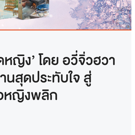
หญิง’ โดย อวี่จิ่วฮวา
านสุดประทับใจ สู่
มอหญิงพลิก