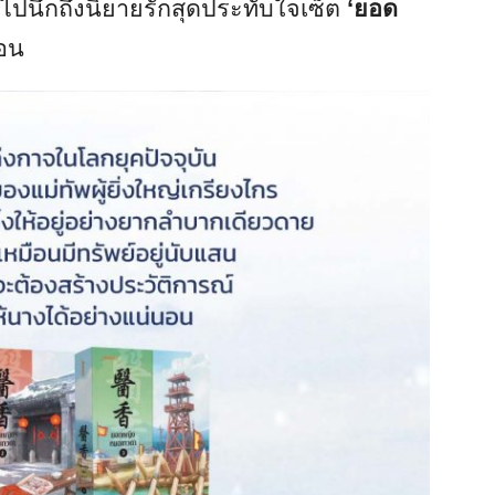
ไปนึกถึงนิยายรักสุดประทับใจเซ็ต
‘ยอด
่อน