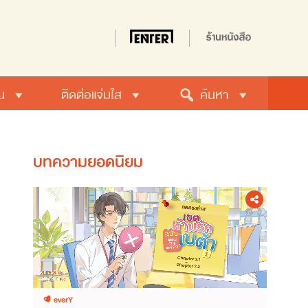
น
ติดต่อแจ่มใส
ค้นหา
บทความยอดนิยม
everY