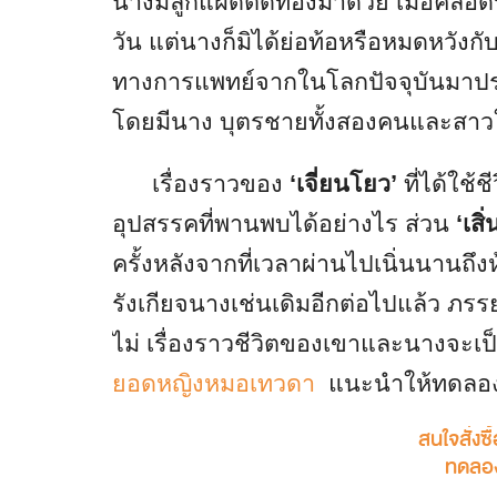
นางมีลูกแฝดติดท้องมาด้วย เมื่อคลอ
วัน แต่นางก็มิได้ย่อท้อหรือหมดหวัง
ทางการแพทย์จากในโลกปัจจุบันมาปรุ
โดยมีนาง บุตรชายทั้งสองคนและสาวใช
เรื่องราวของ
‘เจี่ยนโยว’
ที่ได้ใช้
อุปสรรคที่พานพบได้อย่างไร ส่วน
‘เสิ่
ครั้งหลังจากที่เวลาผ่านไปเนิ่นนานถึง
รังเกียจนางเช่นเดิมอีกต่อไปแล้ว ภรร
ไม่ เรื่องราวชีวิตของเขาและนางจะเป็นอ
ยอดหญิงหมอเทวดา
แนะนำให้ทดลอง
สนใจสั่งซื้
ทดลองอ