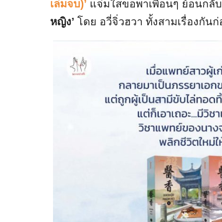
เล่มจบ)’
แจ่มใสขอพาเพื่อนๆ ย้อนกลับ
หญิง’
โดย อวี่จิ่วฮวา ทั้งสามเรื่องกันก