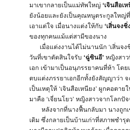
มาเขากลายเป็นแม่ทัพใหญ่
‘เจินสือเห
ยังน้อยและยังเป็นคุณหนูตระกูลใหญ่ที
เอาแต่ใจ เมื่อนางแต่งให้กับ
‘เสิ่นจงชิ่
ของทุกคนแม้แต่สามีของนาง
เมื่อแต่งงานได้ไม่นานนัก ‘เสิ่นจงชิ่
วันที่เขาตัดสินใจรับ
‘ฉู่ซินอี’
หญิงสาวท
เอก เข้ามาเป็นอนุภรรยาคนที่ห้า โด
ตบแต่งภรรยาเอกอีกทั้งยังสัญญาว่า 
เป็นเหตุให้ ‘เจินสือเหนียง’ ผูกคอตายในค
มาคือ ‘เจี่ยนโยว’ หญิงสาวจากโลกปัจจ
หลังจากที่นางฟื้นกลับมา นางถูกเขาข
เดิม ซึ่งกลายเป็นบ้านเก่าที่สภาพชำ