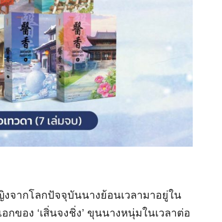
ิงจากโลกปัจจุบันนางย้อนเวลามาอยู่ใน
เอกของ ‘เสิ่นจงชิ่ง’ ขุนนางหนุ่มในเวลาต่อ