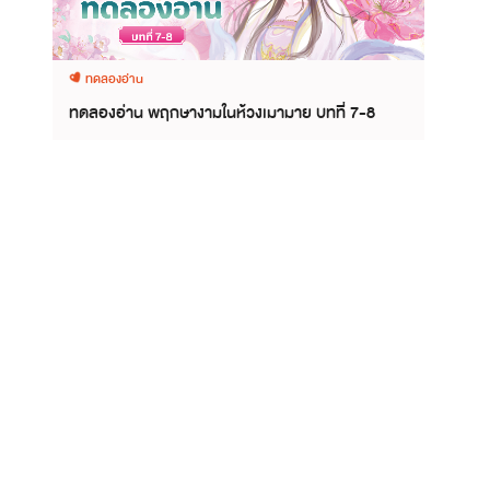
ทดลองอ่าน
ทดลองอ่าน พฤกษางามในห้วงเมามาย บทที่ 7-8